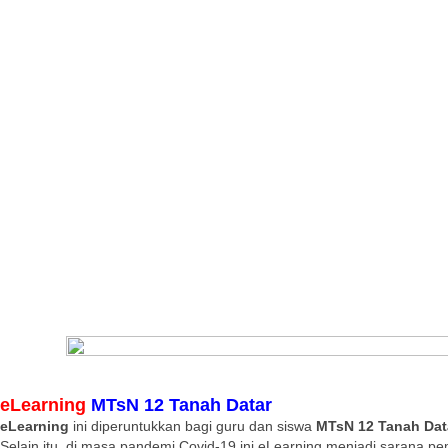
eLearning
MTsN 12 Tanah Datar
eLearning
ini diperuntukkan bagi guru dan siswa
MTsN 12 Tanah Dat
Selain itu, di masa pandemi Covid-19 ini eLearning menjadi sarana pe