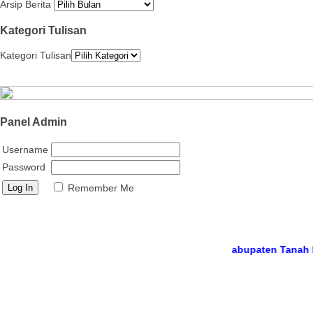
Arsip Berita
Kategori Tulisan
Kategori Tulisan
Panel Admin
Username
Password
Remember Me
site resmi
MTs Negeri 12 Tanah Datar, Kabupaten Tanah Datar, Pr