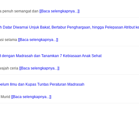
na penuh semangat dan
[[Baca selengkapnya...]]
Datar Diwarnai Unjuk Bakat, Bertabur Penghargaan, hingga Pelepasan Atribut k
asi selama
[[Baca selengkapnya...]]
at dengan Madrasah dan Tanamkan 7 Kebiasaan Anak Sehat
wajah ceria
[[Baca selengkapnya...]]
elum Ilmu dan Kupas Tuntas Peraturan Madrasah
f Murid
[[Baca selengkapnya...]]