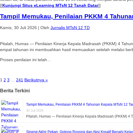
[[
Kunjungi Situs eLearning MTsN 12 Tanah Datar
]]
Tampil Memukau, Penilaian PKKM 4 Tahunan
Kamis, 30 Juli 2026
|
Oleh
Jurnalis MTsN 12 TD
Pitalah, Humas — Penilaian Kinerja Kepala Madrasah (PKKM) 4 Tahun
empat tahunan ini membuahkan hasil memuaskan setelah melalui berba
Proses penilaian ini telah…
1
2
3
…
241
Berikutnya »
Berita Terkini
Tampil Memukau, Penilaian PKKM 4 Tahunan Kepala MTsN 12 Tan
30 Juli 2026
Pitalah, Humas — Penilaian Kinerja Kepala Madrasah (PKKM) 4
Sinergi Akhir Pekan, Gotong Royong dan Aksi Kreatif Benahi Kela