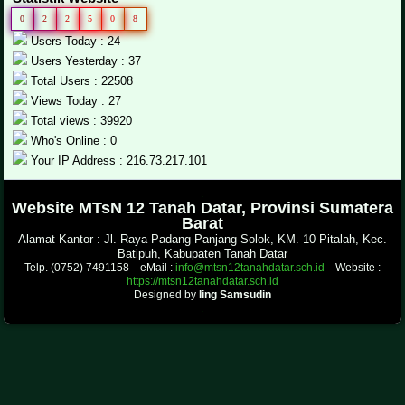
0
2
2
5
0
8
Users Today : 24
Users Yesterday : 37
Total Users : 22508
Views Today : 27
Total views : 39920
Who's Online : 0
Your IP Address : 216.73.217.101
.
Website MTsN 12 Tanah Datar, Provinsi Sumatera
Barat
Alamat Kantor : Jl. Raya Padang Panjang-Solok, KM. 10 Pitalah, Kec.
Batipuh, Kabupaten Tanah Datar
Telp. (0752) 7491158 eMail :
info@mtsn12tanahdatar.sch.id
Website :
https://mtsn12tanahdatar.sch.id
Designed by
Iing Samsudin
.