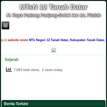
MTsN 12 Tanah Datar
Jl. Raya Padang Panjang-Solok Km 10, Pitalah
di
website resmi
MTs Negeri 12 Tanah Datar, Kabupaten Tanah Datar, Pro
Sejarah
7,083 total views, 2 views today
Berita Terkini