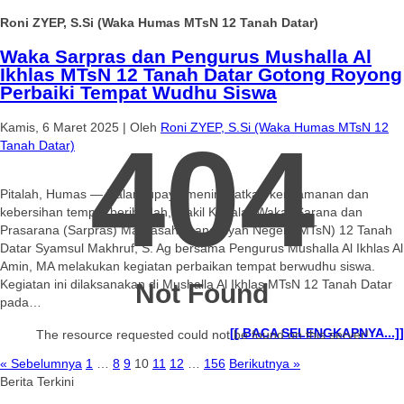
Roni ZYEP, S.Si (Waka Humas MTsN 12 Tanah Datar)
Waka Sarpras dan Pengurus Mushalla Al
Ikhlas MTsN 12 Tanah Datar Gotong Royong
Perbaiki Tempat Wudhu Siswa
Kamis, 6 Maret 2025
|
Oleh
Roni ZYEP, S.Si (Waka Humas MTsN 12
404
Tanah Datar)
Pitalah, Humas — Dalam upaya meningkatkan kenyamanan dan
kebersihan tempat beribadah, Wakil Kepala (Waka) Sarana dan
Prasarana (Sarpras) Madrasah Tsanawiyah Negeri (MTsN) 12 Tanah
Datar Syamsul Makhruf, S. Ag bersama Pengurus Mushalla Al Ikhlas Al
Amin, MA melakukan kegiatan perbaikan tempat berwudhu siswa.
Kegiatan ini dilaksanakan di Mushalla Al Ikhlas MTsN 12 Tanah Datar
Not Found
pada…
[[ BACA SELENGKAPNYA...]]
The resource requested could not be found on this server!
« Sebelumnya
1
…
8
9
10
11
12
…
156
Berikutnya »
Berita Terkini