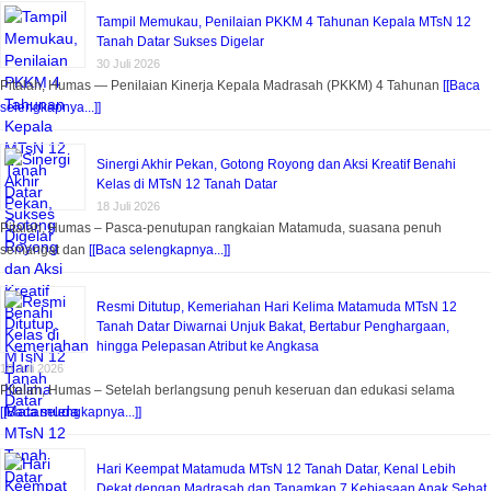
Tampil Memukau, Penilaian PKKM 4 Tahunan Kepala MTsN 12
Tanah Datar Sukses Digelar
30 Juli 2026
Pitalah, Humas — Penilaian Kinerja Kepala Madrasah (PKKM) 4 Tahunan
[[Baca
selengkapnya...]]
Sinergi Akhir Pekan, Gotong Royong dan Aksi Kreatif Benahi
Kelas di MTsN 12 Tanah Datar
18 Juli 2026
Pitalah, Humas – Pasca-penutupan rangkaian Matamuda, suasana penuh
semangat dan
[[Baca selengkapnya...]]
Resmi Ditutup, Kemeriahan Hari Kelima Matamuda MTsN 12
Tanah Datar Diwarnai Unjuk Bakat, Bertabur Penghargaan,
hingga Pelepasan Atribut ke Angkasa
18 Juli 2026
Pitalah, Humas – Setelah berlangsung penuh keseruan dan edukasi selama
[[Baca selengkapnya...]]
Hari Keempat Matamuda MTsN 12 Tanah Datar, Kenal Lebih
Dekat dengan Madrasah dan Tanamkan 7 Kebiasaan Anak Sehat