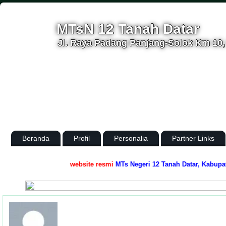
MTsN 12 Tanah Datar
Jl. Raya Padang Panjang-Solok Km 10, 
Beranda
Profil
Personalia
Partner Links
.
Selamat datang di
website resmi
MTs Negeri 12 Tanah Datar, Kabupaten T