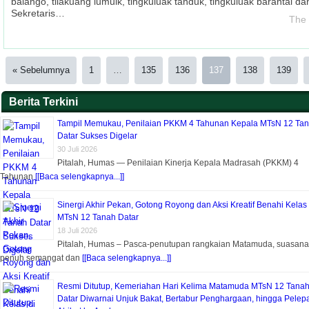
balango, tilakuang lumuik, tingkuluak tanduk, tingkuluak barantai d
Sekretaris…
The 
« Sebelumnya
1
…
135
136
137
138
139
Berita Terkini
Tampil Memukau, Penilaian PKKM 4 Tahunan Kepala MTsN 12 Ta
Datar Sukses Digelar
30 Juli 2026
Pitalah, Humas — Penilaian Kinerja Kepala Madrasah (PKKM) 4
Tahunan
[[Baca selengkapnya...]]
Sinergi Akhir Pekan, Gotong Royong dan Aksi Kreatif Benahi Kelas 
MTsN 12 Tanah Datar
18 Juli 2026
Pitalah, Humas – Pasca-penutupan rangkaian Matamuda, suasana
penuh semangat dan
[[Baca selengkapnya...]]
Resmi Ditutup, Kemeriahan Hari Kelima Matamuda MTsN 12 Tana
Datar Diwarnai Unjuk Bakat, Bertabur Penghargaan, hingga Pelep