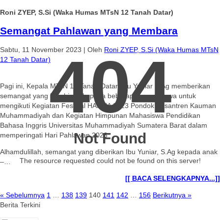
Roni ZYEP, S.Si (Waka Humas MTsN 12 Tanah Datar)
Semangat Pahlawan yang Membara
Sabtu, 11 November 2023
|
Oleh
Roni ZYEP, S.Si (Waka Humas MTsN
404
12 Tanah Datar)
Pagi ini, Kepala MTsN 12 Tanah Datar, Ibu Yuniar S.Ag memberikan
semangat yang luar biasa kepada beberapa orang siswa untuk
mengikuti Kegiatan Festival HAMKA 2023 Pondok Pesantren Kauman
Muhammadiyah dan Kegiatan Himpunan Mahasiswa Pendidikan
Bahasa Inggris Universitas Muhammadiyah Sumatera Barat dalam
Not Found
memperingati Hari Pahlawan 2023
Alhamdulillah, semangat yang diberikan Ibu Yuniar, S.Ag kepada anak
The resource requested could not be found on this server!
–…
[[ BACA SELENGKAPNYA...]]
« Sebelumnya
1
…
138
139
140
141
142
…
156
Berikutnya »
Berita Terkini