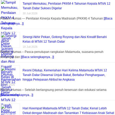
Tampil Memukau, Penilaian PKKM 4 Tahunan Kepala MTsN 12
Tanah Datar Sukses Digelar
30 Juli 2026
Pitalah, Humas — Penilaian Kinerja Kepala Madrasah (PKKM) 4 Tahunan
[[Baca
selengkapnya...]]
Sinergi Akhir Pekan, Gotong Royong dan Aksi Kreatif Benahi
Kelas di MTsN 12 Tanah Datar
18 Juli 2026
Pitalah, Humas – Pasca-penutupan rangkaian Matamuda, suasana penuh
semangat dan
[[Baca selengkapnya...]]
Resmi Ditutup, Kemeriahan Hari Kelima Matamuda MTsN 12
Tanah Datar Diwarnai Unjuk Bakat, Bertabur Penghargaan,
hingga Pelepasan Atribut ke Angkasa
18 Juli 2026
Pitalah, Humas – Setelah berlangsung penuh keseruan dan edukasi selama
[[Baca selengkapnya...]]
Hari Keempat Matamuda MTsN 12 Tanah Datar, Kenal Lebih
Dekat dengan Madrasah dan Tanamkan 7 Kebiasaan Anak Sehat