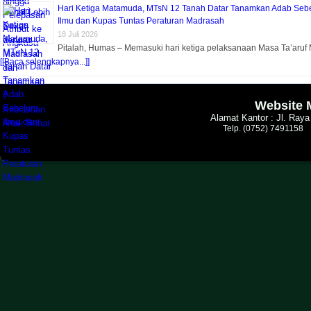
Hari Ketiga Matamuda, MTsN 12 Tanah Datar Tanamkan Adab Seb
Ilmu dan Kupas Tuntas Peraturan Madrasah
18 Juli 2026
Pitalah, Humas – Memasuki hari ketiga pelaksanaan Masa Ta’aruf 
[[Baca selengkapnya...]]
Website 
Alamat Kantor : Jl. Ray
Telp. (0752) 7491158 