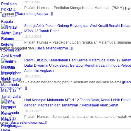
30 Juli 2026
The 
Pitalah, Humas — Penilaian Kinerja Kepala Madrasah (PKKM) 4
Tahunan
[[Baca selengkapnya...]]
Sinergi Akhir Pekan, Gotong Royong dan Aksi Kreatif Benahi Kelas 
MTsN 12 Tanah Datar
18 Juli 2026
Pitalah, Humas – Pasca-penutupan rangkaian Matamuda, suasana
penuh semangat dan
[[Baca selengkapnya...]]
Resmi Ditutup, Kemeriahan Hari Kelima Matamuda MTsN 12 Tana
Datar Diwarnai Unjuk Bakat, Bertabur Penghargaan, hingga Pelep
Atribut ke Angkasa
18 Juli 2026
Pitalah, Humas – Setelah berlangsung penuh keseruan dan edukasi selama
[[Bac
selengkapnya...]]
Hari Keempat Matamuda MTsN 12 Tanah Datar, Kenal Lebih Dekat
dengan Madrasah dan Tanamkan 7 Kebiasaan Anak Sehat
18 Juli 2026
Pitalah, Humas – Semangat membara terus terpancar dari wajah-
ceria
[[Baca selengkapnya...]]