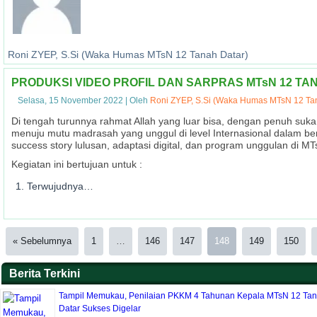
Roni ZYEP, S.Si (Waka Humas MTsN 12 Tanah Datar)
PRODUKSI VIDEO PROFIL DAN SARPRAS MTsN 12 TA
Selasa, 15 November 2022
|
Oleh
Roni ZYEP, S.Si (Waka Humas MTsN 12 Ta
Di tengah turunnya rahmat Allah yang luar bisa, dengan penuh suka
menuju mutu madrasah yang unggul di level Internasional dalam bentu
success story lulusan, adaptasi digital, dan program unggulan di M
Kegiatan ini bertujuan untuk :
Terwujudnya…
« Sebelumnya
1
…
146
147
148
149
150
Berita Terkini
Tampil Memukau, Penilaian PKKM 4 Tahunan Kepala MTsN 12 Ta
Datar Sukses Digelar