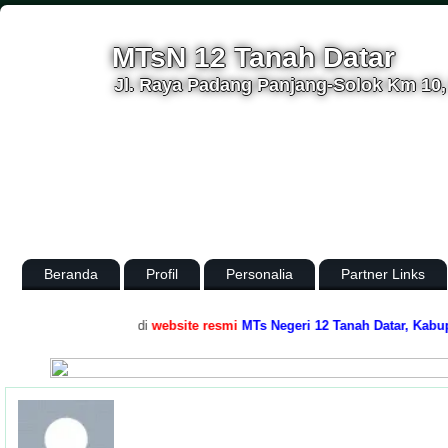
MTsN 12 Tanah Datar
Jl. Raya Padang Panjang-Solok Km 10, 
Beranda
Profil
Personalia
Partner Links
.
Selamat datang di
website resmi
MTs Negeri 12 Tanah Datar, Kabupaten