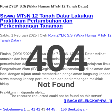
Roni ZYEP, S.Si (Waka Humas MTsN 12 Tanah Datar)
Siswa MTsN 12 Tanah Datar Lakukan
Praktikum Pertumbuhan dan
Perkembangan Tanaman
Sabtu, 1 Februari 2025
|
Oleh
Roni ZYEP, S.Si (Waka Humas MTsN 12
404
Tanah Datar)
Pitalah, [09/01/2025] – Siswa kelas 7 MTsN 12 Tanah Datar terlihat
antusias dan bersemangat saat melaksanakan praktikum
pertumbuhan dan perkembangan tanaman pada mata pelajaran Ilmu
Pengetahuan Alam (IPA). Kegiatan ini dilaksanakan di di halaman dan
local dengan tujuan untuk memberikan pengalaman langsung kepada
siswa tentang konsep pertumbuhan dan perkembangan makhluk
Not Found
hidup.
Praktikum ini dipandu oleh…
The resource requested could not be found on this server!
[[ BACA SELENGKAPNYA...]]
« Sebelumnya
1
…
41
42
43
44
45
…
156
Berikutnya »