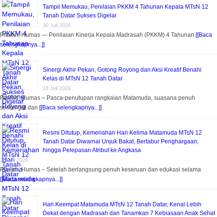
Tampil Memukau, Penilaian PKKM 4 Tahunan Kepala MTsN 12
Tanah Datar Sukses Digelar
30 Juli 2026
Pitalah, Humas — Penilaian Kinerja Kepala Madrasah (PKKM) 4 Tahunan
[[Baca
selengkapnya...]]
Sinergi Akhir Pekan, Gotong Royong dan Aksi Kreatif Benahi
Kelas di MTsN 12 Tanah Datar
18 Juli 2026
Pitalah, Humas – Pasca-penutupan rangkaian Matamuda, suasana penuh
semangat dan
[[Baca selengkapnya...]]
Resmi Ditutup, Kemeriahan Hari Kelima Matamuda MTsN 12
Tanah Datar Diwarnai Unjuk Bakat, Bertabur Penghargaan,
hingga Pelepasan Atribut ke Angkasa
18 Juli 2026
Pitalah, Humas – Setelah berlangsung penuh keseruan dan edukasi selama
[[Baca selengkapnya...]]
Hari Keempat Matamuda MTsN 12 Tanah Datar, Kenal Lebih
Dekat dengan Madrasah dan Tanamkan 7 Kebiasaan Anak Sehat