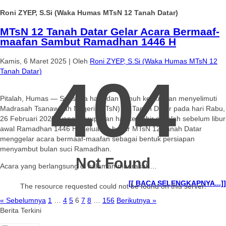
Roni ZYEP, S.Si (Waka Humas MTsN 12 Tanah Datar)
MTsN 12 Tanah Datar Gelar Acara Bermaaf-
maafan Sambut Ramadhan 1446 H
Kamis, 6 Maret 2025
|
Oleh
Roni ZYEP, S.Si (Waka Humas MTsN 12
Tanah Datar)
404
Pitalah, Humas — Suasana haru dan penuh keakraban menyelimuti
Madrasah Tsanawiyah Negeri (MTsN) 12 Tanah Datar pada hari Rabu,
26 Februari 2025, yang merupakan hari terakhir sekolah sebelum libur
awal Ramadhan 1446 H. Keluarga besar MTsN 12 Tanah Datar
menggelar acara bermaaf-maafan sebagai bentuk persiapan
menyambut bulan suci Ramadhan.
Not Found
Acara yang berlangsung di halaman madrasah…
[[ BACA SELENGKAPNYA...]]
The resource requested could not be found on this server!
« Sebelumnya
1
…
4
5
6
7
8
…
156
Berikutnya »
Berita Terkini