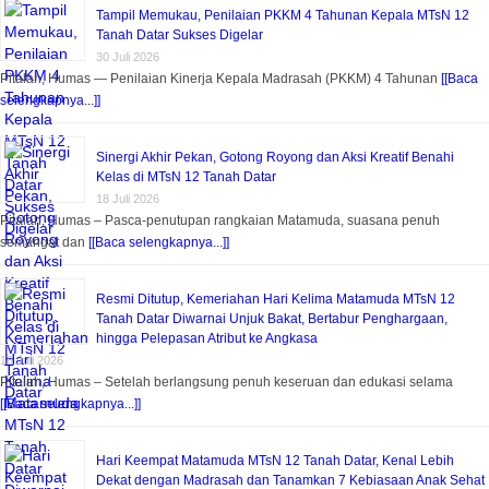
Tampil Memukau, Penilaian PKKM 4 Tahunan Kepala MTsN 12
Tanah Datar Sukses Digelar
30 Juli 2026
Pitalah, Humas — Penilaian Kinerja Kepala Madrasah (PKKM) 4 Tahunan
[[Baca
selengkapnya...]]
Sinergi Akhir Pekan, Gotong Royong dan Aksi Kreatif Benahi
Kelas di MTsN 12 Tanah Datar
18 Juli 2026
Pitalah, Humas – Pasca-penutupan rangkaian Matamuda, suasana penuh
semangat dan
[[Baca selengkapnya...]]
Resmi Ditutup, Kemeriahan Hari Kelima Matamuda MTsN 12
Tanah Datar Diwarnai Unjuk Bakat, Bertabur Penghargaan,
hingga Pelepasan Atribut ke Angkasa
18 Juli 2026
Pitalah, Humas – Setelah berlangsung penuh keseruan dan edukasi selama
[[Baca selengkapnya...]]
Hari Keempat Matamuda MTsN 12 Tanah Datar, Kenal Lebih
Dekat dengan Madrasah dan Tanamkan 7 Kebiasaan Anak Sehat