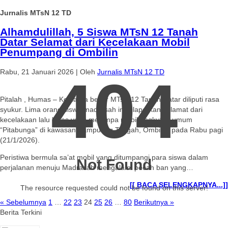
Jurnalis MTsN 12 TD
Alhamdulillah, 5 Siswa MTsN 12 Tanah
Datar Selamat dari Kecelakaan Mobil
Penumpang di Ombilin
Rabu, 21 Januari 2026
|
Oleh
Jurnalis MTsN 12 TD
404
Pitalah , Humas – Keluarga besar MTsN 12 Tanah Datar diliputi rasa
syukur. Lima orang siswa madrasah ini dilaporkan selamat dari
kecelakaan lalu lintas yang menimpa mobil angkutan umum
“Pitabunga” di kawasan Kampuang Tangah, Ombilin, pada Rabu pagi
(21/1/2026).
Peristiwa bermula sa’at mobil yang ditumpangi para siswa dalam
Not Found
perjalanan menuju Madrasah mengalami pecah ban yang…
[[ BACA SELENGKAPNYA...]]
The resource requested could not be found on this server!
« Sebelumnya
1
…
22
23
24
25
26
…
80
Berikutnya »
Berita Terkini