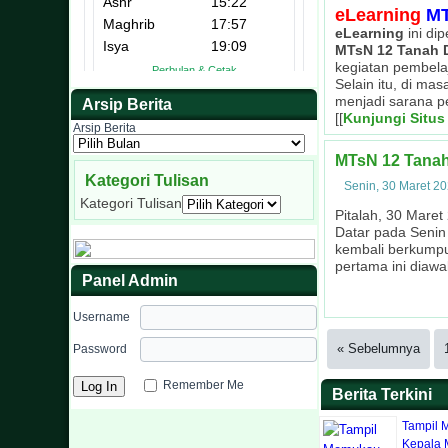
eLearning
MT
eLearning
ini di
MTsN 12 Tanah 
kegiatan pembela
Selain itu, di ma
menjadi sarana p
Arsip Berita
[[
Kunjungi Situs
Masa Ta'aruf Siswa
Arsip Berita
Kegiatan OSIM 
Kegiatan goton
Kegiatan Peni
Ekstrakurik
Pelaksa
MTsN 12
Tahfiz
MTsN 12 Tanah 
Kategori Tulisan
Senin, 30 Maret 2
Kategori Tulisan
Pitalah, 30 Mare
Datar pada Senin p
kembali berkumpul
pertama ini diaw
Panel Admin
Username
« Sebelumnya
Password
Remember Me
Berita Terkini
Tampil 
Kepala 