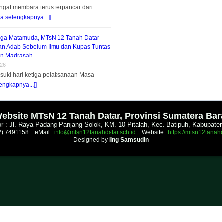
gat membara terus terpancar dari
ca selengkapnya...]]
tiga Matamuda, MTsN 12 Tanah Datar
n Adab Sebelum Ilmu dan Kupas Tuntas
an Madrasah
026
suki hari ketiga pelaksanaan Masa
engkapnya...]]
.
ebsite MTsN 12 Tanah Datar, Provinsi Sumatera Bar
r : Jl. Raya Padang Panjang-Solok, KM. 10 Pitalah, Kec. Batipuh, Kabupate
52) 7491158 eMail :
info@mtsn12tanahdatar.sch.id
Website :
https://mtsn12tanahd
Designed by
Iing Samsudin
.