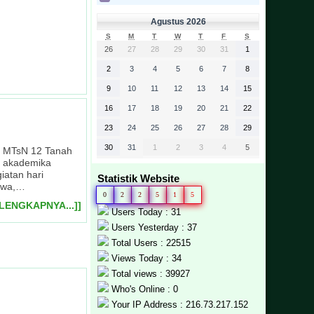
Agustus 2026
S
M
T
W
T
F
S
26
27
28
29
30
31
1
2
3
4
5
6
7
8
polsek kec. Batipuh
9
10
11
12
13
14
15
 event madrasah
pada lingkungan
ngkat provinsi
 Tanah Datar
ip kelas
ah Datar
h Datar
16
17
18
19
20
21
22
23
24
25
26
27
28
29
30
31
1
2
3
4
5
ma MTsN 12 Tanah
as akademika
iatan hari
Statistik Website
iswa,…
0
2
2
5
1
5
ELENGKAPNYA...]]
Users Today : 31
Users Yesterday : 37
Total Users : 22515
Views Today : 34
Total views : 39927
Who's Online : 0
Your IP Address : 216.73.217.152