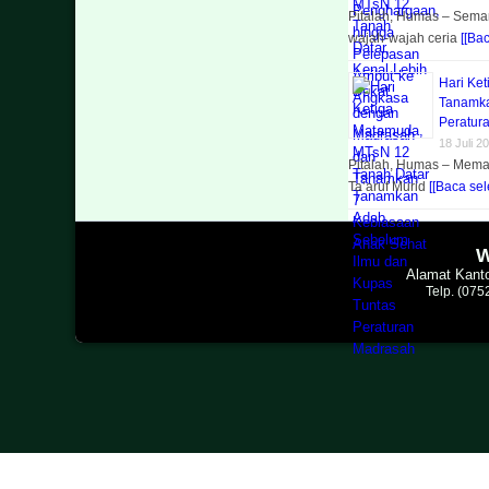
Pitalah, Humas – Seman
wajah-wajah ceria
[[Ba
Hari Ke
Tanamka
Peratur
18 Juli 2
Pitalah, Humas – Mema
Ta’aruf Murid
[[Baca sel
W
Alamat Kanto
Telp. (07