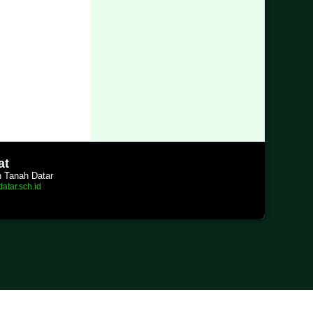
at
n Tanah Datar
atar.sch.id