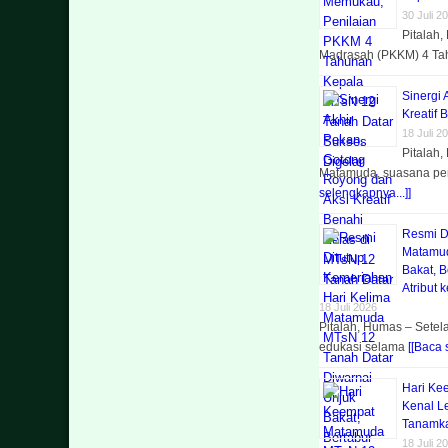
30 Juli 2
Pitalah
Madrasah (PKKM) 4 T
Sinergi
Kreatif 
18 Juli 2
Pitalah
Matamuda, suasana p
selengkapnya...]]
Resmi D
Matamud
Bakat, 
Atribut 
18 Juli 2026
Pitalah, Humas – Sete
edukasi selama
[[Baca 
Hari Ke
Kenal L
Tanamka
18 Juli 2