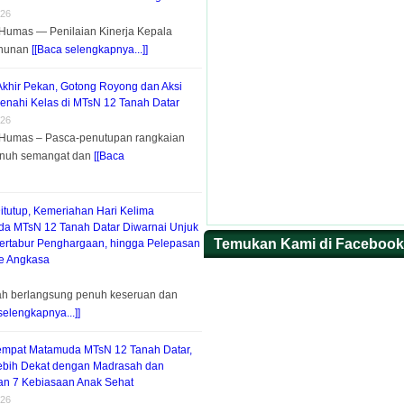
026
, Humas — Penilaian Kinerja Kepala
ahunan
[[Baca selengkapnya...]]
 Akhir Pekan, Gotong Royong dan Aksi
Benahi Kelas di MTsN 12 Tanah Datar
026
, Humas – Pasca-penutupan rangkaian
enuh semangat dan
[[Baca
itutup, Kemeriahan Hari Kelima
a MTsN 12 Tanah Datar Diwarnai Unjuk
Temukan Kami di Facebook
Bertabur Penghargaan, hingga Pelepasan
ke Angkasa
lah berlangsung penuh keseruan dan
selengkapnya...]]
empat Matamuda MTsN 12 Tanah Datar,
ebih Dekat dengan Madrasah dan
n 7 Kebiasaan Anak Sehat
026