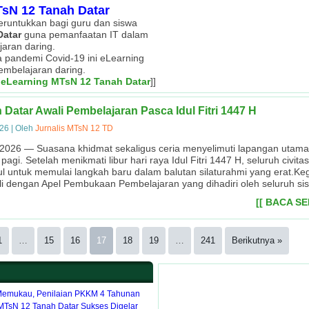
sN 12 Tanah Datar
peruntukkan bagi guru dan siswa
Datar
guna pemanfaatan IT dalam
jaran daring.
sa pandemi Covid-19 ini eLearning
Masa Ta'aruf Siswa Madrasah (Matsama)
Juara I Sepak Bola OSIM Cup MTsN 9 Tanah Datar
Kegiatan OSIM Cup MTsN 12 Tanah Datar
Kegiatan Pramuka MTsN 12 Tanah Datar
Upacara Bendera Hari Senin Pagi
Ekstrakurikuler Tahfizh Al-Qur'an
Penilaian Lomba Sekolah Sehat
Gotong Royong di Masyarakat
embelajaran daring.
 eLearning MTsN 12 Tanah Datar
]]
 Madrasah (Matsama) di MTsN 12 Tanah Datar menghadirkan anggota koramil dan 
Cup MTsN 12 Tanah Datar sebagai wujud partisipasi peserta didik dalam sebuah
g royong di lingkungan masyarakat sebagai wujud kepedulian civitas madrasah 
laian Lomba Sekolah Sehat (LSS) MTsN 12 Tanah Datar dengan tim penilai dari ti
uler Pramuka juga menjadi wadah dalam membina mental peserta didik di MTsN 12
naan upacara bendera setiap hari Senin pagi, dilaksanakan secara bergantian set
 Tanah Datar meraih Juara I Sepak Bola pada kegiatan OSIM Cup di MTsN 9 Tan
h Al-Qur'an merupakan salah satu kegiatan ekstrakurikuler unggulan MTsN 12 Tana
guna pembinaan kedisiplinan
Datar Awali Pembelajaran Pasca Idul Fitri 1447 H
026
|
Oleh
Jurnalis MTsN 12 TD
t 2026 — Suasana khidmat sekaligus ceria menyelimuti lapangan uta
agi. Setelah menikmati libur hari raya Idul Fitri 1447 H, seluruh civit
 untuk memulai langkah baru dalam balutan silaturahmi yang erat.Keg
ali dengan Apel Pembukaan Pembelajaran yang dihadiri oleh seluruh s
[[ BACA S
1
…
15
16
17
18
19
…
241
Berikutnya »
Memukau, Penilaian PKKM 4 Tahunan
MTsN 12 Tanah Datar Sukses Digelar