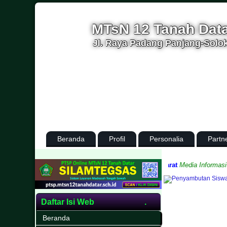
MTsN 12 Tanah Dat
Jl. Raya Padang Panjang-Solok
Beranda
Profil
Personalia
Partn
ar, Kabupaten Tanah Datar, Provinsi Sumatera Barat
Media Informasi dan
Daftar Isi Web
Beranda