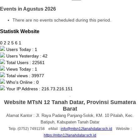
Events in Agustus 2026
There are no events scheduled during this period.
Statistik Website
0
2
2
5
6
1
Users Today : 1
Users Yesterday : 42
Total Users : 22561
Views Today : 1
Total views : 39977
Who's Online : 0
Your IP Address : 216.73.216.151
.
Website MTsN 12 Tanah Datar, Provinsi Sumatera
Barat
Alamat Kantor : Jl. Raya Padang Panjang-Solok, KM. 10 Pitalah, Kec.
Batipuh, Kabupaten Tanah Datar
Telp. (0752) 7491158 eMail :
info@mtsn12tanahdatar.sch.id
Website :
https://mtsn12tanahdatar.sch.id