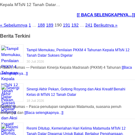
Kepala MTsN 12 Tanah Datar…
[[ BACA SELENGKAPNYA...]]
« Sebelumnya
1
…
188
189
190
191
192
…
241
Berikutnya »
Berita Terkini
Tampil Memukau, Penilaian PKKM 4 Tahunan Kepala MTsN 12
Tanah Datar Sukses Digelar
30 Juli 2026
Pitalah, Humas — Penilaian Kinerja Kepala Madrasah (PKKM) 4 Tahunan
[[Baca
selengkapnya...]]
Sinergi Akhir Pekan, Gotong Royong dan Aksi Kreatif Benahi
Kelas di MTsN 12 Tanah Datar
18 Juli 2026
Pitalah, Humas – Pasca-penutupan rangkaian Matamuda, suasana penuh
semangat dan
[[Baca selengkapnya...]]
Resmi Ditutup, Kemeriahan Hari Kelima Matamuda MTsN 12
Tanah Datar Diwarnai Unjuk Bakat, Bertabur Penghargaan,