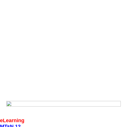
eLearning
MTsN 12