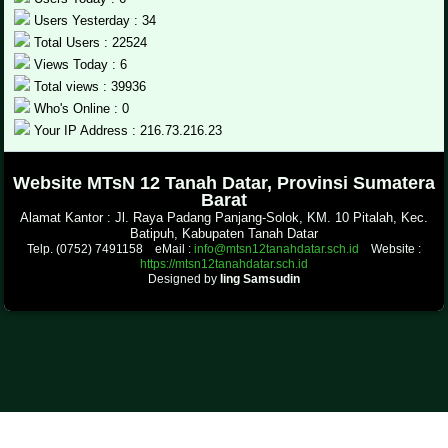
Users Yesterday : 34
Total Users : 22524
Views Today : 6
Total views : 39936
Who's Online : 0
Your IP Address : 216.73.216.23
.
Website MTsN 12 Tanah Datar, Provinsi Sumatera
Barat
Alamat Kantor : Jl. Raya Padang Panjang-Solok, KM. 10 Pitalah, Kec.
Batipuh, Kabupaten Tanah Datar
Telp. (0752) 7491158 eMail :
info@mtsn12tanahdatar.sch.id
Website :
https://mtsn12tanahdatar.sch.id
Designed by
Iing Samsudin
.