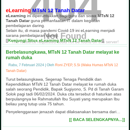
404
eLearning
MTsN 12 Tanah Datar
eLearning
ini diperuntukkan bagi guru dan siswa
MTsN 12
Tanah Datar
guna pemanfaatan IT dalam kegiatan
pembelajaran daring.
Selain itu, di masa pandemi Covid-19 ini eLearning menjadi
Not Found
sarana pembelajaran daring.
[[
Kunjungi Situs eLearning MTsN 12 Tanah Datar
]]
The resource requested could not be found on this server!
Berbelasungkawa, MTsN 12 Tanah Datar melayat ke
rumah duka
Rabu, 7 Februari 2024
|
Oleh
Roni ZYEP, S.Si (Waka Humas MTsN 12
Ekstrakurikuler Tahfizh Al-Qur'an
Masa Ta'aruf Siswa Madrasah (Matsama)
Upacara Bendera Hari Senin Pagi
Penilaian Lomba Sekolah Sehat
Kegiatan Pramuka MTsN 12 Tanah Datar
Kegiatan OSIM Cup MTsN 12 Tanah Datar
Juara I Sepak Bola OSIM Cup MTsN 9 Tanah Datar
Gotong Royong di Masyarakat
Tanah Datar)
Tahfizh Al-Qur'an merupakan salah satu kegiatan ekstrakurikuler unggulan
Masa Ta'aruf Siswa Madrasah (Matsama) di MTsN 12 Tanah Datar menghadirkan
Turut belasungkawa, Segenap Tenaga Pendidik dan
Pelaksanaan upacara bendera setiap hari Senin pagi, dilaksanakan secara ber
MTsN 12 Tanah Datar
Kegiatan Penilaian Lomba Sekolah Sehat (LSS) MTsN 12 Tanah Datar dengan tim
guna pembinaan kedisiplinan
Ekstrakurikuler Pramuka juga menjadi wadah dalam membina mental peserta d
Kegiatan OSIM Cup MTsN 12 Tanah Datar sebagai wujud partisipasi peserta d
MTsN 12 Tanah Datar meraih Juara I Sepak Bola pada kegiatan OSIM Cup di 
Kegiatan gotong royong di lingkungan masyarakat sebagai wujud kepedulian 
Kependidikan MTsN 12 Tanah Datar melayat ke rumah duka
salah seorang Pendidik, Bapak Sugiyono, S. Pd di Tanah Garam
Solok pagi tadi 06/02/2024. Duka cita tersebut di haturkan atas
berpulangnya ke Rahmatullah Ibu Suyati yang merupakan Ibu
beliau yang tutup usia 75 tahun.
Penyelenggaraan jenazah dapat dilaksanakan bersama dari…
[[ BACA SELENGKAPNYA...]]