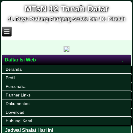
MTsN 12 Tanah Datar
Jl. Raya Padang Panjang-Solok Km 10, Pitalah
Daftar Isi Web
Beranda
Profil
Personalia
Partner Links
Dokumentasi
Download
Hubungi Kami
Jadwal Shalat Hari ini