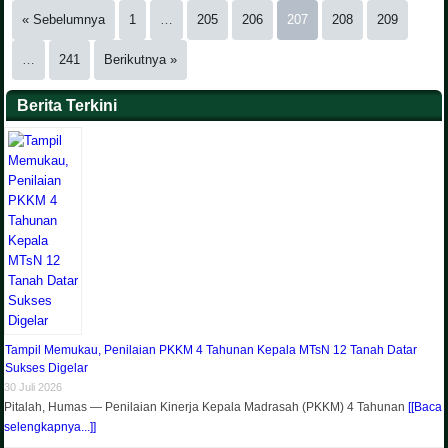
« Sebelumnya
1
…
205
206
207
208
209
…
241
Berikutnya »
Berita Terkini
Tampil Memukau, Penilaian PKKM 4 Tahunan Kepala MTsN 12 Tanah Datar
Sukses Digelar
30 Juli 2026
Pitalah, Humas — Penilaian Kinerja Kepala Madrasah (PKKM) 4 Tahunan
[[Baca
selengkapnya...]]