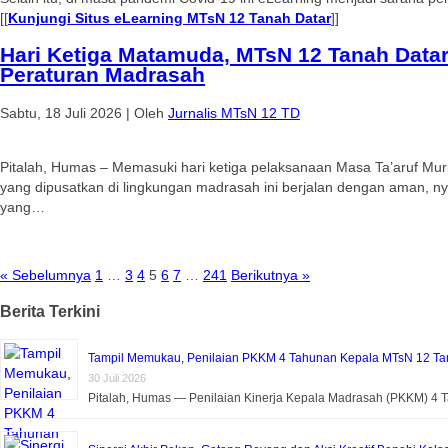
[[
Kunjungi Situs eLearning MTsN 12 Tanah Datar
]]
Hari Ketiga Matamuda, MTsN 12 Tanah Data
Peraturan Madrasah
Sabtu, 18 Juli 2026
|
Oleh
Jurnalis MTsN 12 TD
Pitalah, Humas – Memasuki hari ketiga pelaksanaan Masa Ta’aruf Mu
yang dipusatkan di lingkungan madrasah ini berjalan dengan aman, 
yang…
« Sebelumnya
1
…
3
4
5
6
7
…
241
Berikutnya »
Berita Terkini
Tampil Memukau, Penilaian PKKM 4 Tahunan Kepala MTsN 12 Tan
30 Juli 2026
Pitalah, Humas — Penilaian Kinerja Kepala Madrasah (PKKM) 4