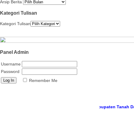
Arsip Berita
Kategori Tulisan
Kategori Tulisan
Panel Admin
Username
Password
Remember Me
ite resmi
MTs Negeri 12 Tanah Datar, Kabupaten Tanah Datar, Pro