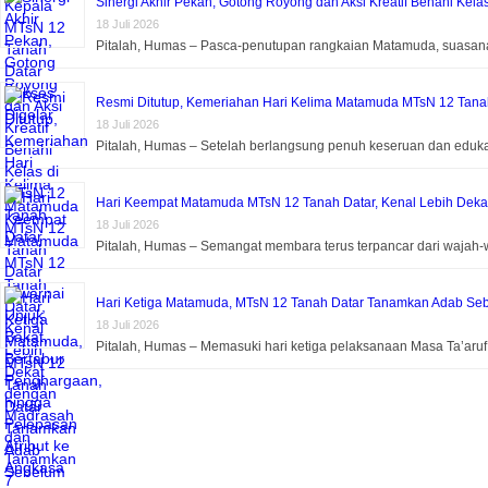
Sinergi Akhir Pekan, Gotong Royong dan Aksi Kreatif Benahi Kela
18 Juli 2026
Pitalah, Humas – Pasca-penutupan rangkaian Matamuda, suasa
Resmi Ditutup, Kemeriahan Hari Kelima Matamuda MTsN 12 Tanah 
18 Juli 2026
Pitalah, Humas – Setelah berlangsung penuh keseruan dan eduk
Hari Keempat Matamuda MTsN 12 Tanah Datar, Kenal Lebih Dek
18 Juli 2026
Pitalah, Humas – Semangat membara terus terpancar dari wajah-
Hari Ketiga Matamuda, MTsN 12 Tanah Datar Tanamkan Adab Seb
18 Juli 2026
Pitalah, Humas – Memasuki hari ketiga pelaksanaan Masa Ta’aru