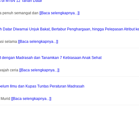
s di MTsN 12 Tanah Datar
na penuh semangat dan
[[Baca selengkapnya...]]
Datar Diwarnai Unjuk Bakat, Bertabur Penghargaan, hingga Pelepasan Atribut k
asi selama
[[Baca selengkapnya...]]
at dengan Madrasah dan Tanamkan 7 Kebiasaan Anak Sehat
wajah ceria
[[Baca selengkapnya...]]
elum Ilmu dan Kupas Tuntas Peraturan Madrasah
f Murid
[[Baca selengkapnya...]]