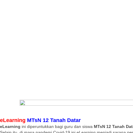
eLearning
MTsN 12 Tanah Datar
eLearning
ini diperuntukkan bagi guru dan siswa
MTsN 12 Tanah Dat
Selain itu, di masa pandemi Covid-19 ini eLearning menjadi sarana pe