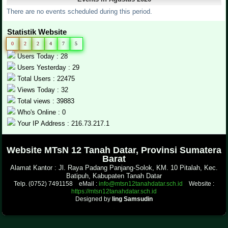
There are no events scheduled during this period.
Statistik Website
0
2
2
4
7
5
Users Today : 28
Users Yesterday : 29
Total Users : 22475
Views Today : 32
Total views : 39883
Who's Online : 0
Your IP Address : 216.73.217.1
.
Website MTsN 12 Tanah Datar, Provinsi Sumatera
Barat
Alamat Kantor : Jl. Raya Padang Panjang-Solok, KM. 10 Pitalah, Kec.
Batipuh, Kabupaten Tanah Datar
Telp. (0752) 7491158 eMail :
info@mtsn12tanahdatar.sch.id
Website :
https://mtsn12tanahdatar.sch.id
Designed by
Iing Samsudin
.