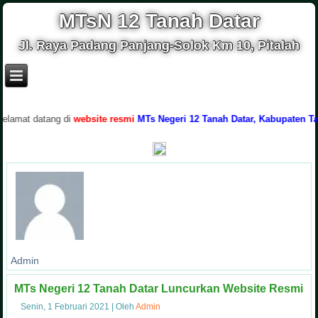
MTsN 12 Tanah Datar
Jl. Raya Padang Panjang-Solok Km 10, Pitalah
mat datang di
website resmi
MTs Negeri 12 Tanah Datar, Kabupaten Tanah 
Admin
MTs Negeri 12 Tanah Datar Luncurkan Website Resmi
Senin, 1 Februari 2021
|
Oleh
Admin