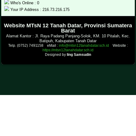
Who's Online : 0
Your IP Address : 216.73.216.175
.
Website MTsN 12 Tanah Datar, Provinsi Sumatera
Barat
Alamat Kantor : Jl. Raya Padang Panjang-Solok, KM. 10 Pitalah, Kec.
Batipuh, Kabupaten Tanah Datar
Telp. (0752) 7491158 eMail :
info@mtsn12tanahdatar.sch.id
Website :
https://mtsn12tanahdatar.sch.id
Designed by
Iing Samsudin
.