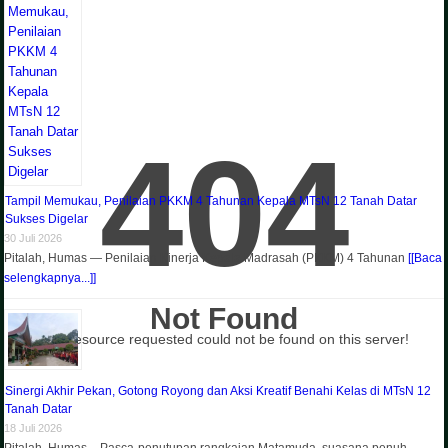
404
Tampil Memukau, Penilaian PKKM 4 Tahunan Kepala MTsN 12 Tanah Datar
Sukses Digelar
30 Juli 2026
Pitalah, Humas — Penilaian Kinerja Kepala Madrasah (PKKM) 4 Tahunan
[[Baca
selengkapnya...]]
Not Found
The resource requested could not be found on this server!
Sinergi Akhir Pekan, Gotong Royong dan Aksi Kreatif Benahi Kelas di MTsN 12
Tanah Datar
18 Juli 2026
Pitalah, Humas – Pasca-penutupan rangkaian Matamuda, suasana penuh