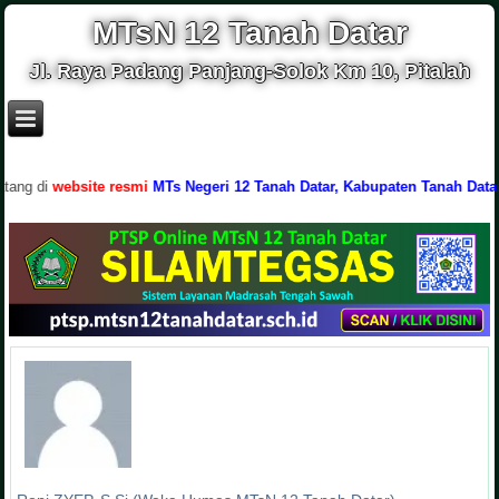
MTsN 12 Tanah Datar
Jl. Raya Padang Panjang-Solok Km 10, Pitalah
g di
website resmi
MTs Negeri 12 Tanah Datar, Kabupaten Tanah Datar, P