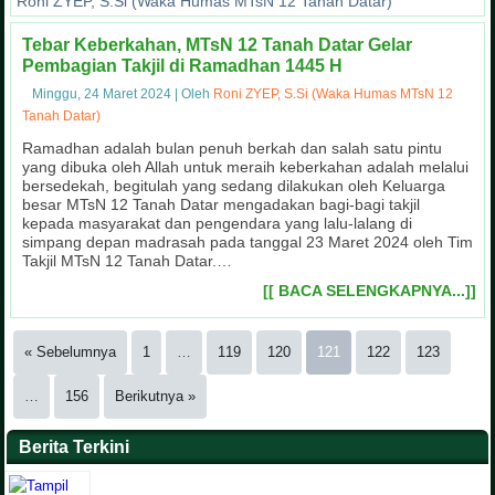
Roni ZYEP, S.Si (Waka Humas MTsN 12 Tanah Datar)
Tebar Keberkahan, MTsN 12 Tanah Datar Gelar
Pembagian Takjil di Ramadhan 1445 H
Minggu, 24 Maret 2024
|
Oleh
Roni ZYEP, S.Si (Waka Humas MTsN 12
Tanah Datar)
Ramadhan adalah bulan penuh berkah dan salah satu pintu
yang dibuka oleh Allah untuk meraih keberkahan adalah melalui
bersedekah, begitulah yang sedang dilakukan oleh Keluarga
besar MTsN 12 Tanah Datar mengadakan bagi-bagi takjil
kepada masyarakat dan pengendara yang lalu-lalang di
simpang depan madrasah pada tanggal 23 Maret 2024 oleh Tim
Takjil MTsN 12 Tanah Datar.…
[[ BACA SELENGKAPNYA...]]
« Sebelumnya
1
…
119
120
121
122
123
…
156
Berikutnya »
Berita Terkini