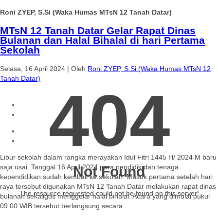
Roni ZYEP, S.Si (Waka Humas MTsN 12 Tanah Datar)
MTsN 12 Tanah Datar Gelar Rapat Dinas
Bulanan dan Halal Bihalal di hari Pertama
Sekolah
Selasa, 16 April 2024
|
Oleh
Roni ZYEP, S.Si (Waka Humas MTsN 12
Tanah Datar)
404
Libur sekolah dalam rangka merayakan Idul Fitri 1445 H/ 2024 M baru
saja usai. Tanggal 16 April 2024 para pendidik dan tenaga
Not Found
kependidikan sudah kembali ke sekolah. Masuk pertama setelah hari
raya tersebut digunakan MTsN 12 Tanah Datar melakukan rapat dinas
The resource requested could not be found on this server!
bulanan sekaligus menggelar halal bihalal. Acara yang dimulai pukul
09.00 WIB tersebut berlangsung secara…