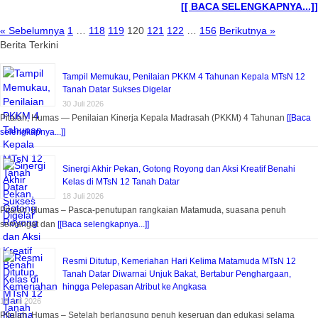
[[ BACA SELENGKAPNYA...]]
« Sebelumnya
1
…
118
119
120
121
122
…
156
Berikutnya »
Berita Terkini
Tampil Memukau, Penilaian PKKM 4 Tahunan Kepala MTsN 12
Tanah Datar Sukses Digelar
30 Juli 2026
Pitalah, Humas — Penilaian Kinerja Kepala Madrasah (PKKM) 4 Tahunan
[[Baca
selengkapnya...]]
Sinergi Akhir Pekan, Gotong Royong dan Aksi Kreatif Benahi
Kelas di MTsN 12 Tanah Datar
18 Juli 2026
Pitalah, Humas – Pasca-penutupan rangkaian Matamuda, suasana penuh
semangat dan
[[Baca selengkapnya...]]
Resmi Ditutup, Kemeriahan Hari Kelima Matamuda MTsN 12
Tanah Datar Diwarnai Unjuk Bakat, Bertabur Penghargaan,
hingga Pelepasan Atribut ke Angkasa
18 Juli 2026
Pitalah, Humas – Setelah berlangsung penuh keseruan dan edukasi selama