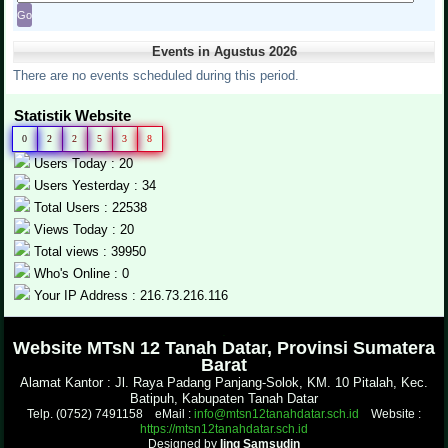
Events in Agustus 2026
There are no events scheduled during this period.
Statistik Website
0
2
2
5
3
8
Users Today : 20
Users Yesterday : 34
Total Users : 22538
Views Today : 20
Total views : 39950
Who's Online : 0
Your IP Address : 216.73.216.116
.
Website MTsN 12 Tanah Datar, Provinsi Sumatera
Barat
Alamat Kantor : Jl. Raya Padang Panjang-Solok, KM. 10 Pitalah, Kec.
Batipuh, Kabupaten Tanah Datar
Telp. (0752) 7491158 eMail :
info@mtsn12tanahdatar.sch.id
Website :
https://mtsn12tanahdatar.sch.id
Designed by
Iing Samsudin