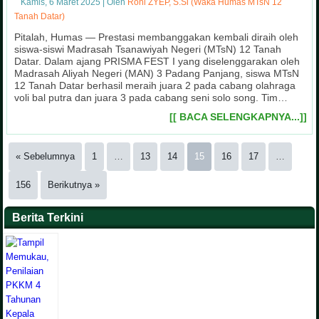
Kamis, 6 Maret 2025
|
Oleh
Roni ZYEP, S.Si (Waka Humas MTsN 12
Tanah Datar)
Pitalah, Humas — Prestasi membanggakan kembali diraih oleh
siswa-siswi Madrasah Tsanawiyah Negeri (MTsN) 12 Tanah
Datar. Dalam ajang PRISMA FEST I yang diselenggarakan oleh
Madrasah Aliyah Negeri (MAN) 3 Padang Panjang, siswa MTsN
12 Tanah Datar berhasil meraih juara 2 pada cabang olahraga
voli bal putra dan juara 3 pada cabang seni solo song. Tim…
[[ BACA SELENGKAPNYA...]]
« Sebelumnya
1
…
13
14
15
16
17
…
156
Berikutnya »
Berita Terkini