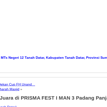
eri 12 Tanah Datar, Kabupaten Tanah Datar, Provinsi Sumatera Ba
i Dekan Cup FH Unand…
harah Masjid
»
 Juara di PRISMA FEST I MAN 3 Padang Pan
nah Datar)