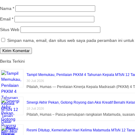
Nama
*
Email
*
Situs Web
Simpan nama, email, dan situs web saya pada peramban ini untuk
Berita Terkini
Tampil Memukau, Penilaian PKKM 4 Tahunan Kepala MTsN 12 Tan
30 Juli 2026
Pitalah, Humas — Penilaian Kinerja Kepala Madrasah (PKKM) 4
Sinergi Akhir Pekan, Gotong Royong dan Aksi Kreatif Benahi Kela
18 Juli 2026
Pitalah, Humas – Pasca-penutupan rangkaian Matamuda, suasa
Resmi Ditutup, Kemeriahan Hari Kelima Matamuda MTsN 12 Tanah 