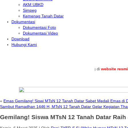
AKM UBKD
Simpeg
Kemenag Tanah Datar
Dokumentasi
Dokumentasi Foto
Dokumentasi Video
Download
Hubungi Kami
.
Selamat datang di
website resmi
MTs Neg
«
Emas Gemilang! Siswi MTsN 12 Tanah Datar Sabet Medali Emas d
Sambut Ramadhan 1446 H, MTsN 12 Tanah Datar Gelar Kegiatan Tha
Gemilang! Siswa MTsN 12 Tanah Datar Raih
Kamis, 6 Maret 2025
|
Oleh
Roni ZYEP, S.Si (Waka Humas MTsN 12 Ta