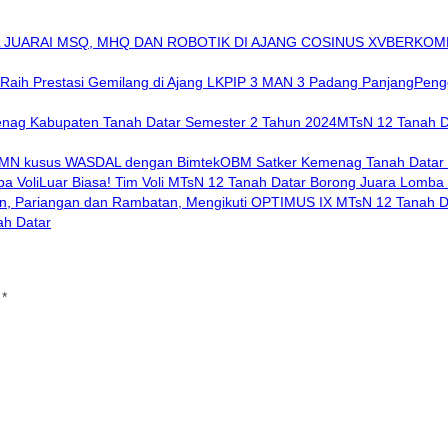
BERKOMP
Pengg
MTsN 12 Tanah D
OBM Satker Kemenag Tanah Datar t
Luar Biasa! Tim Voli MTsN 12 Tanah Datar Borong Juara Lomba 
ah Datar
i
*