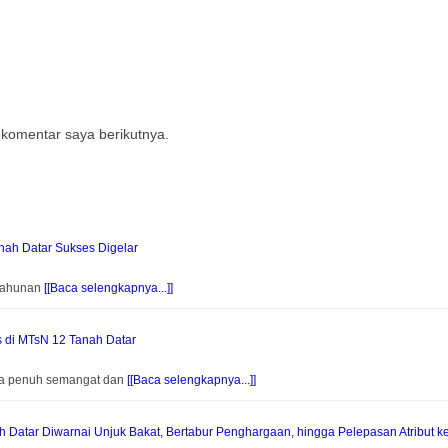
 komentar saya berikutnya.
ah Datar Sukses Digelar
 Tahunan
[[Baca selengkapnya...]]
s di MTsN 12 Tanah Datar
na penuh semangat dan
[[Baca selengkapnya...]]
Datar Diwarnai Unjuk Bakat, Bertabur Penghargaan, hingga Pelepasan Atribut k