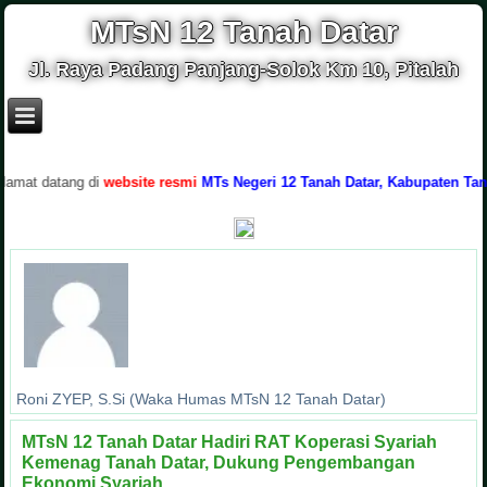
MTsN 12 Tanah Datar
Jl. Raya Padang Panjang-Solok Km 10, Pitalah
t datang di
website resmi
MTs Negeri 12 Tanah Datar, Kabupaten Tanah Da
Roni ZYEP, S.Si (Waka Humas MTsN 12 Tanah Datar)
MTsN 12 Tanah Datar Hadiri RAT Koperasi Syariah
Kemenag Tanah Datar, Dukung Pengembangan
Ekonomi Syariah