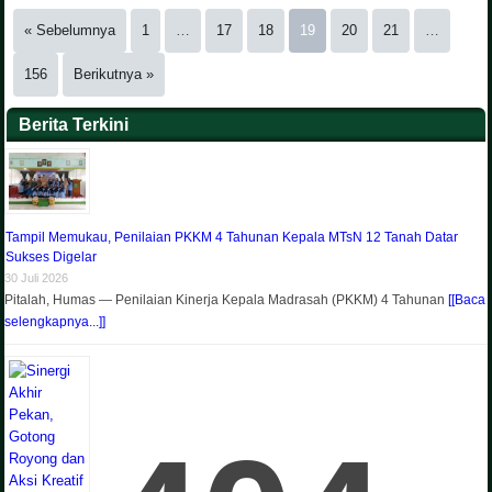
« Sebelumnya
1
…
17
18
19
20
21
…
156
Berikutnya »
Berita Terkini
Tampil Memukau, Penilaian PKKM 4 Tahunan Kepala MTsN 12 Tanah Datar
Sukses Digelar
30 Juli 2026
Pitalah, Humas — Penilaian Kinerja Kepala Madrasah (PKKM) 4 Tahunan
[[Baca
selengkapnya...]]