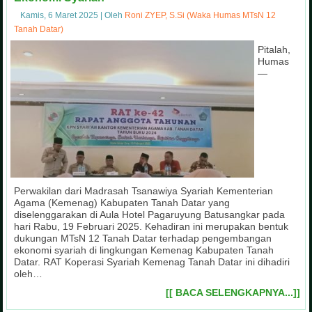
Kamis, 6 Maret 2025
|
Oleh
Roni ZYEP, S.Si (Waka Humas MTsN 12
Tanah Datar)
Pitalah,
Humas
—
Perwakilan dari Madrasah Tsanawiya Syariah Kementerian
Agama (Kemenag) Kabupaten Tanah Datar yang
diselenggarakan di Aula Hotel Pagaruyung Batusangkar pada
hari Rabu, 19 Februari 2025. Kehadiran ini merupakan bentuk
dukungan MTsN 12 Tanah Datar terhadap pengembangan
ekonomi syariah di lingkungan Kemenag Kabupaten Tanah
Datar. RAT Koperasi Syariah Kemenag Tanah Datar ini dihadiri
oleh…
[[ BACA SELENGKAPNYA...]]