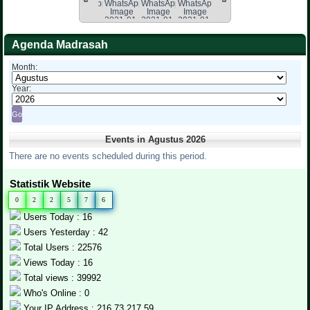
Agenda Madrasah
Month:
Year:
Events in Agustus 2026
There are no events scheduled during this period.
Statistik Website
0
2
2
5
7
6
Users Today : 16
Users Yesterday : 42
Total Users : 22576
Views Today : 16
Total views : 39992
Who's Online : 0
Your IP Address : 216.73.217.59