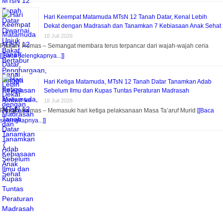
Hari Keempat Matamuda MTsN 12 Tanah Datar, Kenal Lebih
Dekat dengan Madrasah dan Tanamkan 7 Kebiasaan Anak Sehat
18 Juli 2026
Pitalah, Humas – Semangat membara terus terpancar dari wajah-wajah ceria
[[Baca selengkapnya...]]
Hari Ketiga Matamuda, MTsN 12 Tanah Datar Tanamkan Adab
Sebelum Ilmu dan Kupas Tuntas Peraturan Madrasah
18 Juli 2026
Pitalah, Humas – Memasuki hari ketiga pelaksanaan Masa Ta’aruf Murid
[[Baca
selengkapnya...]]