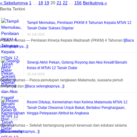
« Sebelumnya
1
…
18
19
20
21
22
…
156
Berikutnya »
Berita Terkini
Tampil Memukau, Penilaian PKKM 4 Tahunan Kepala MTsN 12
Tanah Datar Sukses Digelar
30 Juli 2026
Pitalah, Humas — Penilaian Kinerja Kepala Madrasah (PKKM) 4 Tahunan
[[Baca
selengkapnya...]]
Sinergi Akhir Pekan, Gotong Royong dan Aksi Kreatif Benahi
Kelas di MTsN 12 Tanah Datar
18 Juli 2026
Pitalah, Humas – Pasca-penutupan rangkaian Matamuda, suasana penuh
semangat dan
[[Baca selengkapnya...]]
Resmi Ditutup, Kemeriahan Hari Kelima Matamuda MTsN 12
Tanah Datar Diwarnai Unjuk Bakat, Bertabur Penghargaan,
hingga Pelepasan Atribut ke Angkasa
18 Juli 2026
Pitalah, Humas – Setelah berlangsung penuh keseruan dan edukasi selama
[[Baca selengkapnya...]]