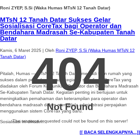
Roni ZYEP, S.Si (Waka Humas MTsN 12 Tanah Datar)
MTsN 12 Tanah Datar Sukses Gelar
Sosialisasi CoreTax bagi Operator dan
Bendahara Madrasah Se-Kabupaten Tanah
Datar
Kamis, 6 Maret 2025
|
Oleh
Roni ZYEP, S.Si (Waka Humas MTsN 12
404
Tanah Datar)
Pitalah, Humas — MTsN 12 Tanah Datar menjadi tuan rumah yang
sukses dalam penyelenggaraan kegiatan sosialisasi CoreTax yang
diadakan oleh Forum Komunikasi Operator dan Bendahara Madrasah
Se-Kabupaten Tanah Datar. Kegiatan penting ini bertujuan untuk
meningkatkan pemahaman dan keterampilan para operator dan
Not Found
bendahara madrasah dalam mengelola administrasi perpajakan
menggunakan sistem CoreTax yang baru.
The resource requested could not be found on this server!
Sosialisasi ini dihadiri…
[[ BACA SELENGKAPNYA...]]