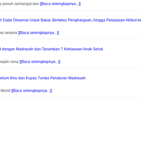
na penuh semangat dan
[[Baca selengkapnya...]]
Datar Diwarnai Unjuk Bakat, Bertabur Penghargaan, hingga Pelepasan Atribut k
asi selama
[[Baca selengkapnya...]]
at dengan Madrasah dan Tanamkan 7 Kebiasaan Anak Sehat
wajah ceria
[[Baca selengkapnya...]]
elum Ilmu dan Kupas Tuntas Peraturan Madrasah
f Murid
[[Baca selengkapnya...]]