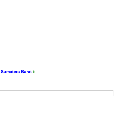
atera Barat
Media Informasi dan Sarana Komunikasi Antara Sekolah 