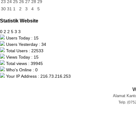
23
24
25
26
27
28
29
30
31
1
2
3
4
5
Statistik Website
0
2
2
5
3
3
Users Today : 15
Users Yesterday : 34
Total Users : 22533
Views Today : 15
Total views : 39945
Who's Online : 0
Your IP Address : 216.73.216.253
W
Alamat Kanto
Telp. (07