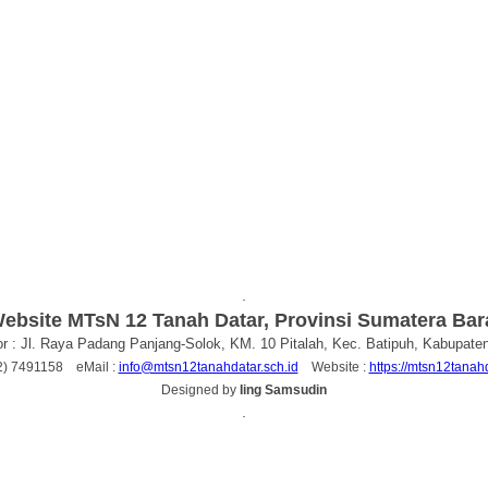
.
ebsite MTsN 12 Tanah Datar, Provinsi Sumatera Bar
r : Jl. Raya Padang Panjang-Solok, KM. 10 Pitalah, Kec. Batipuh, Kabupate
52) 7491158 eMail :
info@mtsn12tanahdatar.sch.id
Website :
https://mtsn12tanahd
Designed by
Iing Samsudin
.