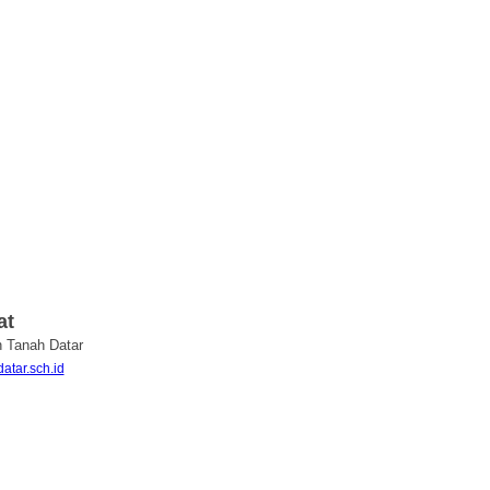
at
n Tanah Datar
atar.sch.id