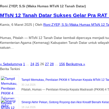
Roni ZYEP, S.Si (Waka Humas MTsN 12 Tanah Datar)
MTsN 12 Tanah Datar Sukses Gelar Pra RAT
Kamis, 6 Maret 2025
|
Oleh
Roni ZYEP, S.Si (Waka Humas MTsN 12 Ta
Humas, Pitalah — MTsN 12 Tanah Datar kembali dipercaya menjadi tua
Kementerian Agama (Kemenag) Kabupaten Tanah Datar untuk wilayah Ba
satuan…
« Sebelumnya
1
…
24
25
26
27
28
…
156
Berikutnya »
Berita Terkini
Tampil Memukau, Penilaian PKKM 4 Tahunan Kepala MTsN 12 Tan
30 Juli 2026
Pitalah, Humas — Penilaian Kinerja Kepala Madrasah (PKKM) 4
Sinergi Akhir Pekan, Gotong Royong dan Aksi Kreatif Benahi Kela
18 Juli 2026