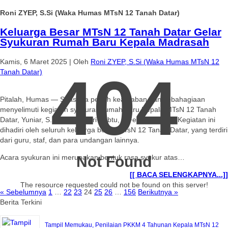
Roni ZYEP, S.Si (Waka Humas MTsN 12 Tanah Datar)
Keluarga Besar MTsN 12 Tanah Datar Gelar
Syukuran Rumah Baru Kepala Madrasah
Kamis, 6 Maret 2025
|
Oleh
Roni ZYEP, S.Si (Waka Humas MTsN 12
404
Tanah Datar)
Pitalah, Humas — Suasana penuh keakraban dan kebahagiaan
menyelimuti kegiatan syukuran rumah baru Kepala MTsN 12 Tanah
Datar, Yuniar, S. Ag, pada hari Sabtu, 8 Februari 2025. Kegiatan ini
dihadiri oleh seluruh keluarga besar MTsN 12 Tanah Datar, yang terdiri
dari guru, staf, dan para undangan lainnya.
Acara syukuran ini merupakan bentuk rasa syukur atas…
Not Found
[[ BACA SELENGKAPNYA...]]
The resource requested could not be found on this server!
« Sebelumnya
1
…
22
23
24
25
26
…
156
Berikutnya »
Berita Terkini
Tampil Memukau, Penilaian PKKM 4 Tahunan Kepala MTsN 12