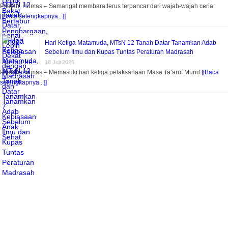
Pitalah, Humas – Semangat membara terus terpancar dari wajah-wajah ceria
[[Baca selengkapnya...]]
Hari Ketiga Matamuda, MTsN 12 Tanah Datar Tanamkan Adab
Sebelum Ilmu dan Kupas Tuntas Peraturan Madrasah
18 Juli 2026
Pitalah, Humas – Memasuki hari ketiga pelaksanaan Masa Ta’aruf Murid
[[Baca
selengkapnya...]]