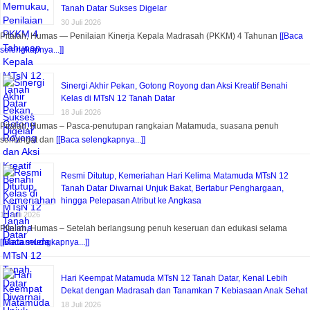
Tanah Datar Sukses Digelar
30 Juli 2026
Pitalah, Humas — Penilaian Kinerja Kepala Madrasah (PKKM) 4 Tahunan
[[Baca
selengkapnya...]]
Sinergi Akhir Pekan, Gotong Royong dan Aksi Kreatif Benahi
Kelas di MTsN 12 Tanah Datar
18 Juli 2026
Pitalah, Humas – Pasca-penutupan rangkaian Matamuda, suasana penuh
semangat dan
[[Baca selengkapnya...]]
Resmi Ditutup, Kemeriahan Hari Kelima Matamuda MTsN 12
Tanah Datar Diwarnai Unjuk Bakat, Bertabur Penghargaan,
hingga Pelepasan Atribut ke Angkasa
18 Juli 2026
Pitalah, Humas – Setelah berlangsung penuh keseruan dan edukasi selama
[[Baca selengkapnya...]]
Hari Keempat Matamuda MTsN 12 Tanah Datar, Kenal Lebih
Dekat dengan Madrasah dan Tanamkan 7 Kebiasaan Anak Sehat
18 Juli 2026