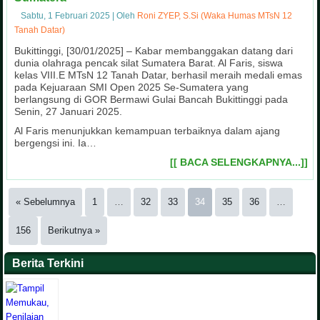
Sabtu, 1 Februari 2025
|
Oleh
Roni ZYEP, S.Si (Waka Humas MTsN 12
Tanah Datar)
Bukittinggi, [30/01/2025] – Kabar membanggakan datang dari
dunia olahraga pencak silat Sumatera Barat. Al Faris, siswa
kelas VIII.E MTsN 12 Tanah Datar, berhasil meraih medali emas
pada Kejuaraan SMI Open 2025 Se-Sumatera yang
berlangsung di GOR Bermawi Gulai Bancah Bukittinggi pada
Senin, 27 Januari 2025.
Al Faris menunjukkan kemampuan terbaiknya dalam ajang
bergengsi ini. Ia…
[[ BACA SELENGKAPNYA...]]
« Sebelumnya
1
…
32
33
34
35
36
…
156
Berikutnya »
Berita Terkini