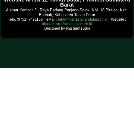
Barat
Alamat Kantor : Jl. Raya Padang Panjang-Solok, KM. 10 Pitalah, Kec.
Batipuh, Kabupaten Tanah Datar
Telp. (0752) 7491158 eMail :
info@mtsn12tanahdatar.sch.id
Website :
https://mtsn12tanahdatar.sch.id
Designed by
Iing Samsudin
.