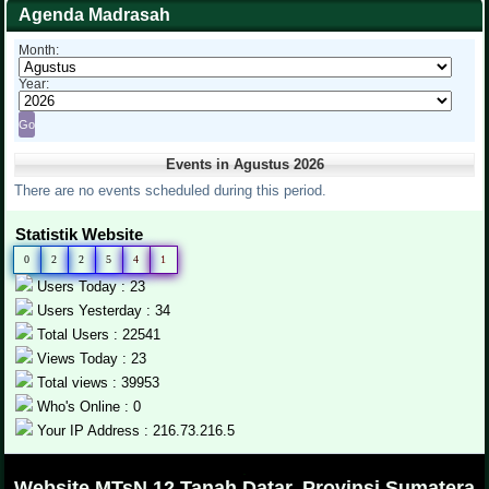
Agenda Madrasah
Month:
Year:
Events in Agustus 2026
There are no events scheduled during this period.
Statistik Website
0
2
2
5
4
1
Users Today : 23
Users Yesterday : 34
Total Users : 22541
Views Today : 23
Total views : 39953
Who's Online : 0
Your IP Address : 216.73.216.5
.
Website MTsN 12 Tanah Datar, Provinsi Sumatera