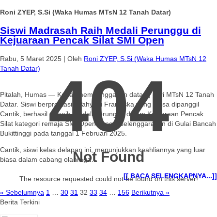
Roni ZYEP, S.Si (Waka Humas MTsN 12 Tanah Datar)
Siswi Madrasah Raih Medali Perunggu di
Kejuaraan Pencak Silat SMI Open
Rabu, 5 Maret 2025
|
Oleh
Roni ZYEP, S.Si (Waka Humas MTsN 12
Tanah Datar)
404
Pitalah, Humas — Kabar membanggakan datang dari MTsN 12 Tanah
Datar. Siswi berprestasi, Wahyuni Fransiska yang biasa dipanggil
Cantik, berhasil meraih medali perunggu dalam Kejuaraan Pencak
Silat kategori remaja SMI Open yang diselenggarakan di Gulai Bancah
Bukittinggi pada tanggal 1 Februari 2025.
Cantik, siswi kelas delapan ini, menunjukkan keahliannya yang luar
Not Found
biasa dalam cabang olahraga…
[[ BACA SELENGKAPNYA...]]
The resource requested could not be found on this server!
« Sebelumnya
1
…
30
31
32
33
34
…
156
Berikutnya »
Berita Terkini