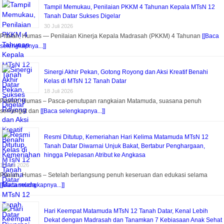
Tampil Memukau, Penilaian PKKM 4 Tahunan Kepala MTsN 12
Tanah Datar Sukses Digelar
30 Juli 2026
Pitalah, Humas — Penilaian Kinerja Kepala Madrasah (PKKM) 4 Tahunan
[[Baca
selengkapnya...]]
Sinergi Akhir Pekan, Gotong Royong dan Aksi Kreatif Benahi
Kelas di MTsN 12 Tanah Datar
18 Juli 2026
Pitalah, Humas – Pasca-penutupan rangkaian Matamuda, suasana penuh
semangat dan
[[Baca selengkapnya...]]
Resmi Ditutup, Kemeriahan Hari Kelima Matamuda MTsN 12
Tanah Datar Diwarnai Unjuk Bakat, Bertabur Penghargaan,
hingga Pelepasan Atribut ke Angkasa
18 Juli 2026
Pitalah, Humas – Setelah berlangsung penuh keseruan dan edukasi selama
[[Baca selengkapnya...]]
Hari Keempat Matamuda MTsN 12 Tanah Datar, Kenal Lebih
Dekat dengan Madrasah dan Tanamkan 7 Kebiasaan Anak Sehat