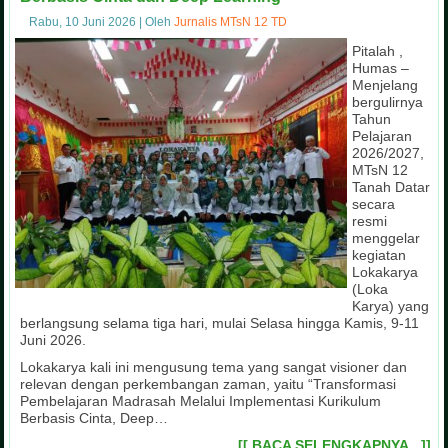
Rabu, 10 Juni 2026
|
Oleh
Jurnalis MTsN 12 TD
Pitalah ,
Humas –
Menjelang
bergulirnya
Tahun
Pelajaran
2026/2027,
MTsN 12
Tanah Datar
secara
resmi
menggelar
kegiatan
Lokakarya
(Loka
Karya) yang
berlangsung selama tiga hari, mulai Selasa hingga Kamis, 9-11
Juni 2026.
Lokakarya kali ini mengusung tema yang sangat visioner dan
relevan dengan perkembangan zaman, yaitu “Transformasi
Pembelajaran Madrasah Melalui Implementasi Kurikulum
Berbasis Cinta, Deep…
[[ BACA SELENGKAPNYA...]]