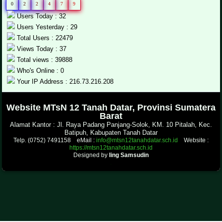
0
2
2
4
7
9
Users Today : 32
Users Yesterday : 29
Total Users : 22479
Views Today : 37
Total views : 39888
Who's Online : 0
Your IP Address : 216.73.216.208
.
Website MTsN 12 Tanah Datar, Provinsi Sumatera
Barat
Alamat Kantor : Jl. Raya Padang Panjang-Solok, KM. 10 Pitalah, Kec.
Batipuh, Kabupaten Tanah Datar
Telp. (0752) 7491158 eMail :
info@mtsn12tanahdatar.sch.id
Website :
https://mtsn12tanahdatar.sch.id
Designed by
Iing Samsudin
.