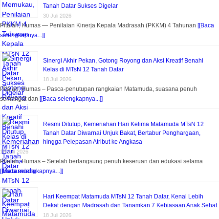
Tanah Datar Sukses Digelar
30 Juli 2026
Pitalah, Humas — Penilaian Kinerja Kepala Madrasah (PKKM) 4 Tahunan
[[Baca
selengkapnya...]]
Sinergi Akhir Pekan, Gotong Royong dan Aksi Kreatif Benahi
Kelas di MTsN 12 Tanah Datar
18 Juli 2026
Pitalah, Humas – Pasca-penutupan rangkaian Matamuda, suasana penuh
semangat dan
[[Baca selengkapnya...]]
Resmi Ditutup, Kemeriahan Hari Kelima Matamuda MTsN 12
Tanah Datar Diwarnai Unjuk Bakat, Bertabur Penghargaan,
hingga Pelepasan Atribut ke Angkasa
18 Juli 2026
Pitalah, Humas – Setelah berlangsung penuh keseruan dan edukasi selama
[[Baca selengkapnya...]]
Hari Keempat Matamuda MTsN 12 Tanah Datar, Kenal Lebih
Dekat dengan Madrasah dan Tanamkan 7 Kebiasaan Anak Sehat
18 Juli 2026