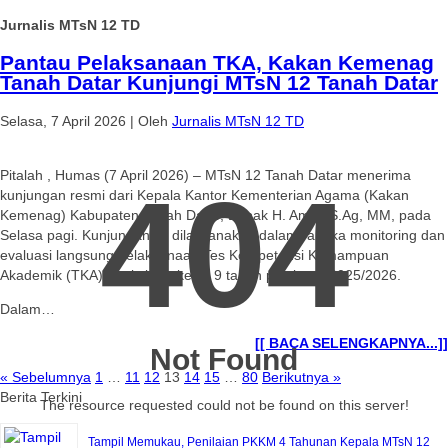
Jurnalis MTsN 12 TD
Pantau Pelaksanaan TKA, Kakan Kemenag
Tanah Datar Kunjungi MTsN 12 Tanah Datar
Selasa, 7 April 2026
|
Oleh
Jurnalis MTsN 12 TD
Pitalah , Humas (7 April 2026) – MTsN 12 Tanah Datar menerima
404
kunjungan resmi dari Kepala Kantor Kementerian Agama (Kakan
Kemenag) Kabupaten Tanah Datar, Bapak H. Amril, S.Ag, MM, pada
Selasa pagi. Kunjungan ini dilaksanakan dalam rangka monitoring dan
evaluasi langsung pelaksanaan Tes Kompetensi Kemampuan
Akademik (TKA) bagi siswa kelas 9 tahun pelajaran 2025/2026.
Dalam…
[[ BACA SELENGKAPNYA...]]
Not Found
« Sebelumnya
1
…
11
12
13
14
15
…
80
Berikutnya »
Berita Terkini
The resource requested could not be found on this server!
Tampil Memukau, Penilaian PKKM 4 Tahunan Kepala MTsN 12