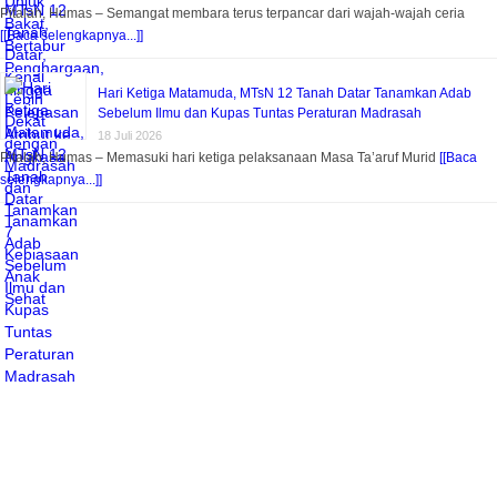
Pitalah, Humas – Semangat membara terus terpancar dari wajah-wajah ceria
[[Baca selengkapnya...]]
Hari Ketiga Matamuda, MTsN 12 Tanah Datar Tanamkan Adab
Sebelum Ilmu dan Kupas Tuntas Peraturan Madrasah
18 Juli 2026
Pitalah, Humas – Memasuki hari ketiga pelaksanaan Masa Ta’aruf Murid
[[Baca
selengkapnya...]]