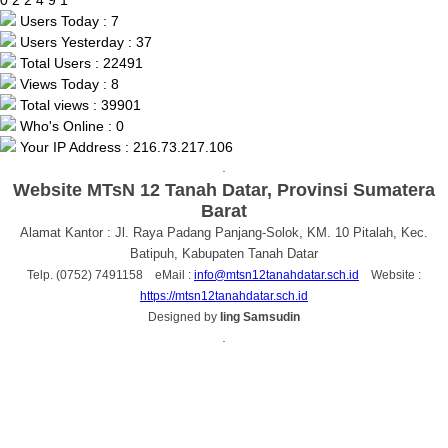
0
2
2
4
9
1
Users Today : 7
Users Yesterday : 37
Total Users : 22491
Views Today : 8
Total views : 39901
Who's Online : 0
Your IP Address : 216.73.217.106
.
Website MTsN 12 Tanah Datar, Provinsi Sumatera
Barat
Alamat Kantor : Jl. Raya Padang Panjang-Solok, KM. 10 Pitalah, Kec.
Batipuh, Kabupaten Tanah Datar
Telp. (0752) 7491158 eMail :
info@mtsn12tanahdatar.sch.id
Website :
https://mtsn12tanahdatar.sch.id
Designed by
Iing Samsudin
.