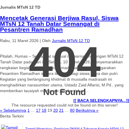
Jurnalis MTsN 12 TD
Mencetak Generasi Berjiwa Rasul, Siswa
MTsN 12 Tanah Datar Semangat di
Pesantren Ramadhan
404
Rabu, 11 Maret 2026
|
Oleh
Jurnalis MTsN 12 TD
Pitalah, Humas – Semangat spiritual mewarnai lingkungan MTsN 12
Tanah Datar pada hari ini, Selasa, 10 Maret 2026. Menyemarakkan
rangkaian kegiatan di bulan suci, madrasah menyelenggarakan
Pesantren Ramadhan secara terpisah bagi siswa putra dan putri.
Kegiatan yang berlangsung khidmat di mussalla madrasah ini
menghadirkan narasumber utama, Ustadz Zaid Alfarisi, M.Pd., yang
Not Found
memberikan tausiyah mengenai pembentukan…
[[ BACA SELENGKAPNYA...]]
The resource requested could not be found on this server!
« Sebelumnya
1
…
17
18
19
20
21
…
80
Berikutnya »
Berita Terkini
Tampil Memukau, Penilaian PKKM 4 Tahunan Kepala MTsN 12