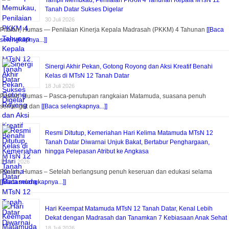
Tanah Datar Sukses Digelar
30 Juli 2026
Pitalah, Humas — Penilaian Kinerja Kepala Madrasah (PKKM) 4 Tahunan
[[Baca
selengkapnya...]]
Sinergi Akhir Pekan, Gotong Royong dan Aksi Kreatif Benahi
Kelas di MTsN 12 Tanah Datar
18 Juli 2026
Pitalah, Humas – Pasca-penutupan rangkaian Matamuda, suasana penuh
semangat dan
[[Baca selengkapnya...]]
Resmi Ditutup, Kemeriahan Hari Kelima Matamuda MTsN 12
Tanah Datar Diwarnai Unjuk Bakat, Bertabur Penghargaan,
hingga Pelepasan Atribut ke Angkasa
18 Juli 2026
Pitalah, Humas – Setelah berlangsung penuh keseruan dan edukasi selama
[[Baca selengkapnya...]]
Hari Keempat Matamuda MTsN 12 Tanah Datar, Kenal Lebih
Dekat dengan Madrasah dan Tanamkan 7 Kebiasaan Anak Sehat
18 Juli 2026