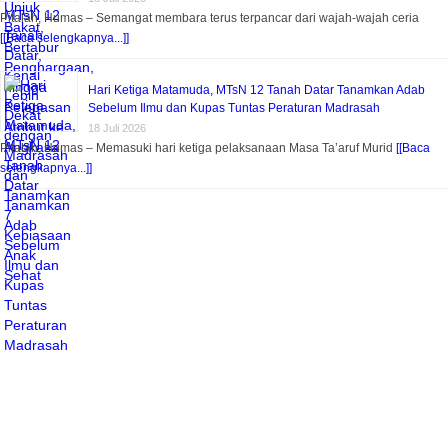
Pitalah, Humas – Semangat membara terus terpancar dari wajah-wajah ceria
[[Baca selengkapnya...]]
Hari Ketiga Matamuda, MTsN 12 Tanah Datar Tanamkan Adab
Sebelum Ilmu dan Kupas Tuntas Peraturan Madrasah
18 Juli 2026
Pitalah, Humas – Memasuki hari ketiga pelaksanaan Masa Ta’aruf Murid
[[Baca
selengkapnya...]]