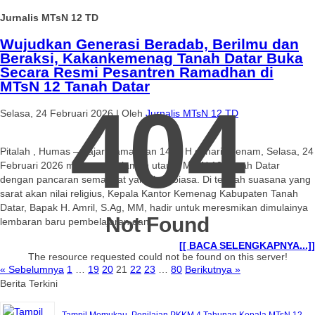
Jurnalis MTsN 12 TD
Wujudkan Generasi Beradab, Berilmu dan
Beraksi, Kakankemenag Tanah Datar Buka
Secara Resmi Pesantren Ramadhan di
MTsN 12 Tanah Datar
404
Selasa, 24 Februari 2026
|
Oleh
Jurnalis MTsN 12 TD
Pitalah , Humas – Fajar Ramadhan 1447 H di hari keenam, Selasa, 24
Februari 2026 menyapa halaman utama MTsN 12 Tanah Datar
dengan pancaran semangat yang luar biasa. Di tengah suasana yang
sarat akan nilai religius, Kepala Kantor Kemenag Kabupaten Tanah
Datar, Bapak H. Amril, S.Ag, MM, hadir untuk meresmikan dimulainya
Not Found
lembaran baru pembelajaran dan…
[[ BACA SELENGKAPNYA...]]
The resource requested could not be found on this server!
« Sebelumnya
1
…
19
20
21
22
23
…
80
Berikutnya »
Berita Terkini
Tampil Memukau, Penilaian PKKM 4 Tahunan Kepala MTsN 12