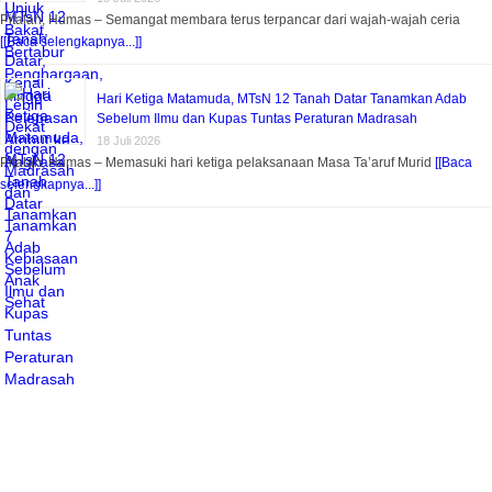
Pitalah, Humas – Semangat membara terus terpancar dari wajah-wajah ceria
[[Baca selengkapnya...]]
Hari Ketiga Matamuda, MTsN 12 Tanah Datar Tanamkan Adab
Sebelum Ilmu dan Kupas Tuntas Peraturan Madrasah
18 Juli 2026
Pitalah, Humas – Memasuki hari ketiga pelaksanaan Masa Ta’aruf Murid
[[Baca
selengkapnya...]]