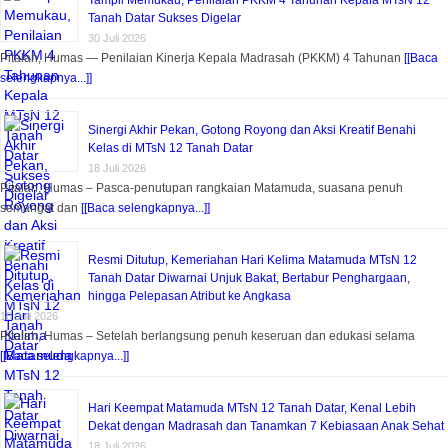
Tanah Datar Sukses Digelar
30 Juli 2026
Pitalah, Humas — Penilaian Kinerja Kepala Madrasah (PKKM) 4 Tahunan
[[Baca
selengkapnya...]]
Sinergi Akhir Pekan, Gotong Royong dan Aksi Kreatif Benahi
Kelas di MTsN 12 Tanah Datar
18 Juli 2026
Pitalah, Humas – Pasca-penutupan rangkaian Matamuda, suasana penuh
semangat dan
[[Baca selengkapnya...]]
Resmi Ditutup, Kemeriahan Hari Kelima Matamuda MTsN 12
Tanah Datar Diwarnai Unjuk Bakat, Bertabur Penghargaan,
hingga Pelepasan Atribut ke Angkasa
18 Juli 2026
Pitalah, Humas – Setelah berlangsung penuh keseruan dan edukasi selama
[[Baca selengkapnya...]]
Hari Keempat Matamuda MTsN 12 Tanah Datar, Kenal Lebih
Dekat dengan Madrasah dan Tanamkan 7 Kebiasaan Anak Sehat
18 Juli 2026