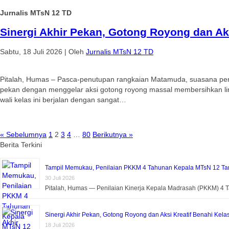
Jurnalis MTsN 12 TD
Sinergi Akhir Pekan, Gotong Royong dan Aks
Sabtu, 18 Juli 2026
|
Oleh
Jurnalis MTsN 12 TD
Pitalah, Humas – Pasca-penutupan rangkaian Matamuda, suasana pen
pekan dengan menggelar aksi gotong royong massal membersihkan li
wali kelas ini berjalan dengan sangat…
« Sebelumnya
1
2
3
4
…
80
Berikutnya »
Berita Terkini
Tampil Memukau, Penilaian PKKM 4 Tahunan Kepala MTsN 12 Tan
30 Juli 2026
Pitalah, Humas — Penilaian Kinerja Kepala Madrasah (PKKM) 4
Sinergi Akhir Pekan, Gotong Royong dan Aksi Kreatif Benahi Kela
18 Juli 2026