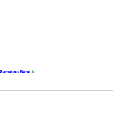
atera Barat
Media Informasi dan Sarana Komunikasi Antara Sekolah 