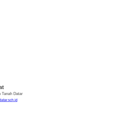
at
n Tanah Datar
atar.sch.id