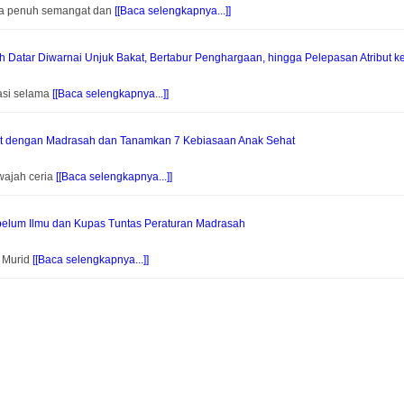
na penuh semangat dan
[[Baca selengkapnya...]]
Datar Diwarnai Unjuk Bakat, Bertabur Penghargaan, hingga Pelepasan Atribut k
asi selama
[[Baca selengkapnya...]]
at dengan Madrasah dan Tanamkan 7 Kebiasaan Anak Sehat
wajah ceria
[[Baca selengkapnya...]]
elum Ilmu dan Kupas Tuntas Peraturan Madrasah
f Murid
[[Baca selengkapnya...]]