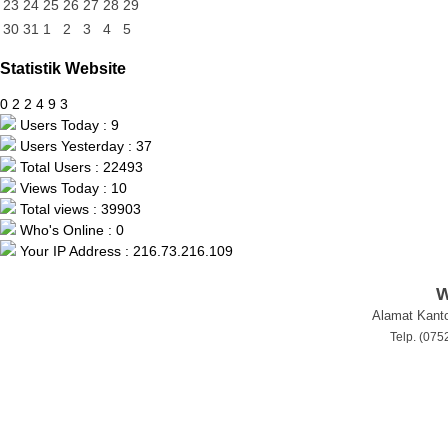
23
24
25
26
27
28
29
30
31
1
2
3
4
5
Statistik Website
0
2
2
4
9
3
Users Today : 9
Users Yesterday : 37
Total Users : 22493
Views Today : 10
Total views : 39903
Who's Online : 0
Your IP Address : 216.73.216.109
W
Alamat Kanto
Telp. (07