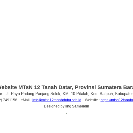
.
ebsite MTsN 12 Tanah Datar, Provinsi Sumatera Bar
r : Jl. Raya Padang Panjang-Solok, KM. 10 Pitalah, Kec. Batipuh, Kabupate
52) 7491158 eMail :
info@mtsn12tanahdatar.sch.id
Website :
https://mtsn12tanahd
Designed by
Iing Samsudin
.