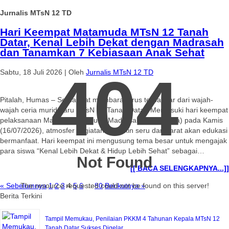
Jurnalis MTsN 12 TD
Hari Keempat Matamuda MTsN 12 Tanah
Datar, Kenal Lebih Dekat dengan Madrasah
dan Tanamkan 7 Kebiasaan Anak Sehat
404
Sabtu, 18 Juli 2026
|
Oleh
Jurnalis MTsN 12 TD
Pitalah, Humas – Semangat membara terus terpancar dari wajah-
wajah ceria murid baru MTsN 12 Tanah Datar. Memasuki hari keempat
pelaksanaan Masa Ta’aruf Murid Madrasah (Matamuda) pada Kamis
(16/07/2026), atmosfer kegiatan semakin seru dan sarat akan edukasi
bermanfaat. Hari keempat ini mengusung tema besar untuk mengajak
para siswa “Kenal Lebih Dekat & Hidup Lebih Sehat” sebagai…
Not Found
[[ BACA SELENGKAPNYA...]]
« Sebelumnya
1
2
3
4
5
6
…
80
Berikutnya »
The resource requested could not be found on this server!
Berita Terkini
Tampil Memukau, Penilaian PKKM 4 Tahunan Kepala MTsN 12
Tanah Datar Sukses Digelar