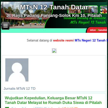
MTsN 12 Tanah Datar
Jl. Raya Padang Panjang-Solok Km 10, Pitalah
.
Selamat datang di
website resmi
MTs Negeri 12 Tanah Datar,
Jurnalis MTsN 12 TD
Wujudkan Kepedulian, Keluarga Besar MTsN 12
Tanah Datar Melayat ke Rumah Duka Siswa di Pitalah