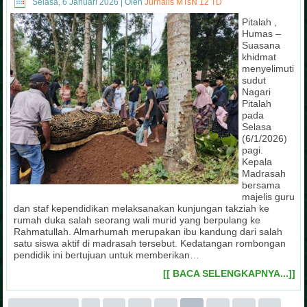
Selasa, 6 Januari 2026
|
Oleh
Jurnalis MTsN 12 TD
Pitalah ,
Humas –
Suasana
khidmat
menyelimuti
sudut
Nagari
Pitalah
pada
Selasa
(6/1/2026)
pagi.
Kepala
Madrasah
bersama
majelis guru
dan staf kependidikan melaksanakan kunjungan takziah ke
rumah duka salah seorang wali murid yang berpulang ke
Rahmatullah. Almarhumah merupakan ibu kandung dari salah
satu siswa aktif di madrasah tersebut. Kedatangan rombongan
pendidik ini bertujuan untuk memberikan…
[[ BACA SELENGKAPNYA...]]