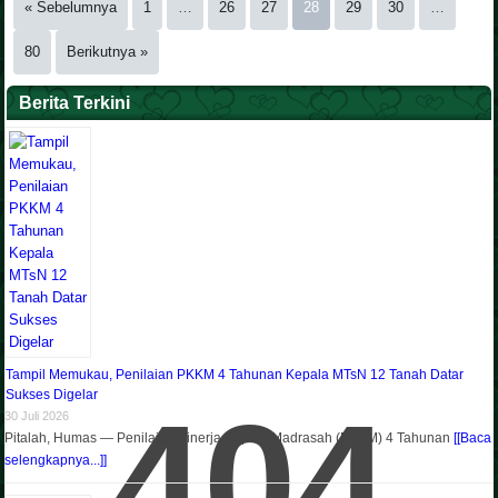
« Sebelumnya
1
…
26
27
28
29
30
…
80
Berikutnya »
Berita Terkini
Tampil Memukau, Penilaian PKKM 4 Tahunan Kepala MTsN 12 Tanah Datar
Sukses Digelar
404
30 Juli 2026
Pitalah, Humas — Penilaian Kinerja Kepala Madrasah (PKKM) 4 Tahunan
[[Baca
selengkapnya...]]