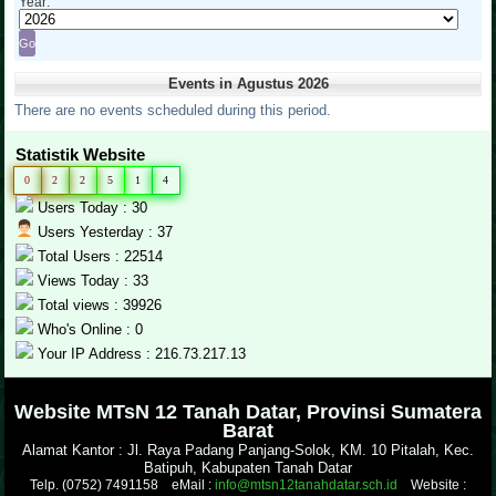
Year:
Events in Agustus 2026
There are no events scheduled during this period.
Statistik Website
0
2
2
5
1
4
Users Today : 30
Users Yesterday : 37
Total Users : 22514
Views Today : 33
Total views : 39926
Who's Online : 0
Your IP Address : 216.73.217.13
.
Website MTsN 12 Tanah Datar, Provinsi Sumatera
Barat
Alamat Kantor : Jl. Raya Padang Panjang-Solok, KM. 10 Pitalah, Kec.
Batipuh, Kabupaten Tanah Datar
Telp. (0752) 7491158 eMail :
info@mtsn12tanahdatar.sch.id
Website :