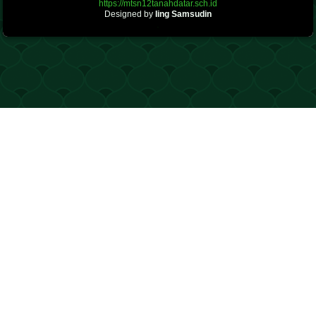
https://mtsn12tanahdatar.sch.id
Designed by
Iing Samsudin
.