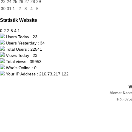
23
24
25
26
27
28
29
30
31
1
2
3
4
5
Statistik Website
0
2
2
5
4
1
Users Today : 23
Users Yesterday : 34
Total Users : 22541
Views Today : 23
Total views : 39953
Who's Online : 0
Your IP Address : 216.73.217.122
W
Alamat Kanto
Telp. (07