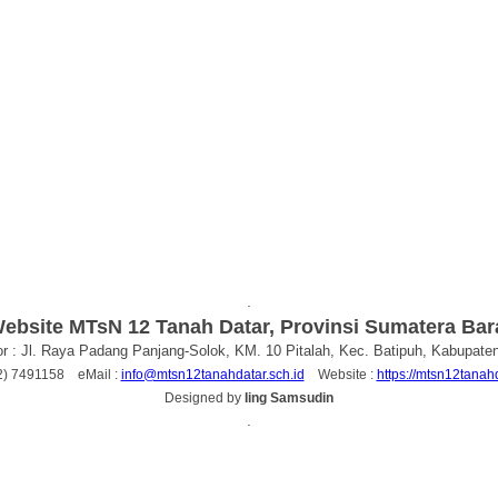
.
ebsite MTsN 12 Tanah Datar, Provinsi Sumatera Bar
r : Jl. Raya Padang Panjang-Solok, KM. 10 Pitalah, Kec. Batipuh, Kabupate
52) 7491158 eMail :
info@mtsn12tanahdatar.sch.id
Website :
https://mtsn12tanahd
Designed by
Iing Samsudin
.