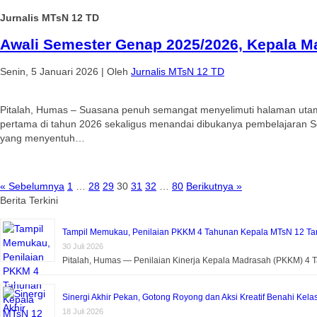
Jurnalis MTsN 12 TD
Awali Semester Genap 2025/2026, Kepala Ma
Senin, 5 Januari 2026
|
Oleh
Jurnalis MTsN 12 TD
Pitalah, Humas – Suasana penuh semangat menyelimuti halaman utama
pertama di tahun 2026 sekaligus menandai dibukanya pembelajaran S
yang menyentuh…
« Sebelumnya
1
…
28
29
30
31
32
…
80
Berikutnya »
Berita Terkini
Tampil Memukau, Penilaian PKKM 4 Tahunan Kepala MTsN 12 Tan
30 Juli 2026
Pitalah, Humas — Penilaian Kinerja Kepala Madrasah (PKKM) 4
Sinergi Akhir Pekan, Gotong Royong dan Aksi Kreatif Benahi Kela
18 Juli 2026