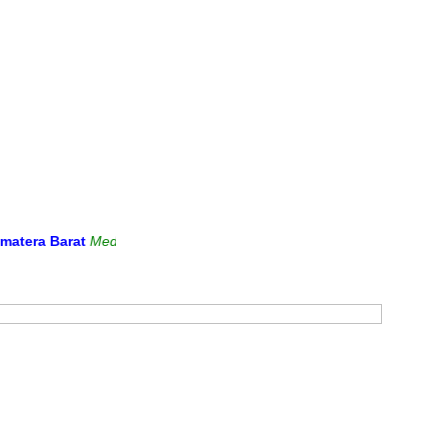
a Barat
Media Informasi dan Sarana Komunikasi Antara Sekolah deng