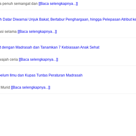
na penuh semangat dan
[[Baca selengkapnya...]]
Datar Diwarnai Unjuk Bakat, Bertabur Penghargaan, hingga Pelepasan Atribut k
asi selama
[[Baca selengkapnya...]]
at dengan Madrasah dan Tanamkan 7 Kebiasaan Anak Sehat
wajah ceria
[[Baca selengkapnya...]]
elum Ilmu dan Kupas Tuntas Peraturan Madrasah
f Murid
[[Baca selengkapnya...]]