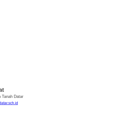
at
n Tanah Datar
atar.sch.id