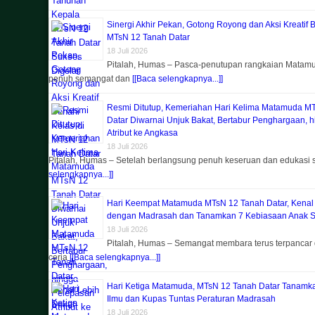
Sinergi Akhir Pekan, Gotong Royong dan Aksi Kreatif 
MTsN 12 Tanah Datar
18 Juli 2026
Pitalah, Humas – Pasca-penutupan rangkaian Matam
penuh semangat dan
[[Baca selengkapnya...]]
Resmi Ditutup, Kemeriahan Hari Kelima Matamuda M
Datar Diwarnai Unjuk Bakat, Bertabur Penghargaan, 
Atribut ke Angkasa
18 Juli 2026
Pitalah, Humas – Setelah berlangsung penuh keseruan dan edukasi
selengkapnya...]]
Hari Keempat Matamuda MTsN 12 Tanah Datar, Kenal
dengan Madrasah dan Tanamkan 7 Kebiasaan Anak S
18 Juli 2026
Pitalah, Humas – Semangat membara terus terpancar 
ceria
[[Baca selengkapnya...]]
Hari Ketiga Matamuda, MTsN 12 Tanah Datar Tanam
Ilmu dan Kupas Tuntas Peraturan Madrasah
18 Juli 2026