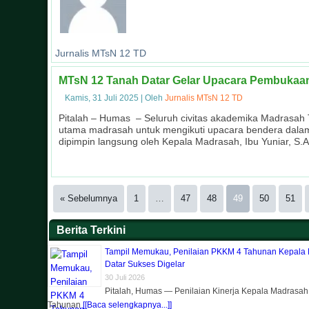
Jurnalis MTsN 12 TD
MTsN 12 Tanah Datar Gelar Upacara Pembukaan
Kamis, 31 Juli 2025
|
Oleh
Jurnalis MTsN 12 TD
Pitalah – Humas – Seluruh civitas akademika Madrasah T
utama madrasah untuk mengikuti upacara bendera dala
dipimpin langsung oleh Kepala Madrasah, Ibu Yuniar, S.A
« Sebelumnya
1
…
47
48
49
50
51
Berita Terkini
Tampil Memukau, Penilaian PKKM 4 Tahunan Kepala
Datar Sukses Digelar
30 Juli 2026
Pitalah, Humas — Penilaian Kinerja Kepala Madrasa
Tahunan
[[Baca selengkapnya...]]