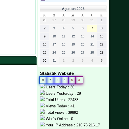
Agustus 2026
S
M
T
W
T
F
S
26
27
28
29
30
31
1
2
3
4
5
6
7
8
9
10
11
12
13
14
15
16
17
18
19
20
21
22
23
24
25
26
27
28
29
30
31
1
2
3
4
5
Statistik Website
0
2
2
4
8
3
Users Today : 36
Users Yesterday : 29
Total Users : 22483
Views Today : 41
Total views : 39892
Who's Online : 0
Your IP Address : 216.73.216.17