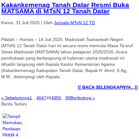
Kakankemenag Tanah Datar Resmi Buka
MATSAMA di MTsN 12 Tanah Datar
Kamis, 31 Juli 2025
|
Oleh
Jurnalis MTsN 12 TD
Pitalah – Humas – 14 Juli 2025, Madrasah Tsanawiyah Negeri
(MTsN) 12 Tanah Datar hari ini secara resmi memulai Masa Ta’aruf
Siswa Madrasah (MATSAMA) tahun pelajaran 2025/2026. Acara
pembukaan yang berlangsung di halaman utama madrasah ini
dihadiri langsung oleh Kepala Kantor Kementerian Agama
(Kakankemenag) Kabupaten Tanah Datar, Bapak H. Amril, S.Ag.,
M.M., didampingi oleh Kepala…
[[ BACA SELENGKAPNYA...]]
« Sebelumnya
1
…
46
47
48
49
50
…
80
Berikutnya »
Berita Terkini