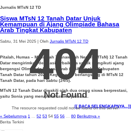
Jurnalis MTsN 12 TD
Siswa MTsN 12 Tanah Datar Unjuk
Kemampuan di Ajang Olimpiade Bahasa
Arab Tingkat Kabupaten
Sabtu, 31 Mei 2025
|
Oleh
Jurnalis MTsN 12 TD
404
Pitalah, Humas – Madrasah Tsanawiyah Negeri (MTsN) 12 Tanah
Datar mengirimkan delegasi terbaiknya untuk mengikuti ajang
bergengsi Olimpiade Bahasa Arab (OBA) tingkat Kabupaten
Tanah Datar tahun 2025. Kegiatan ini berlangsung di MTsN 12
Tanah Datar, pada hari Sabtu (24/5).
MTsN 12 Tanah Datar diwakili oleh dua orang siswa berprestasi,
Not Found
yaitu Sonia yang merupakan siswa pilihan…
[[ BACA SELENGKAPNYA...]]
The resource requested could not be found on this server!
« Sebelumnya
1
…
52
53
54
55
56
…
80
Berikutnya »
Berita Terkini