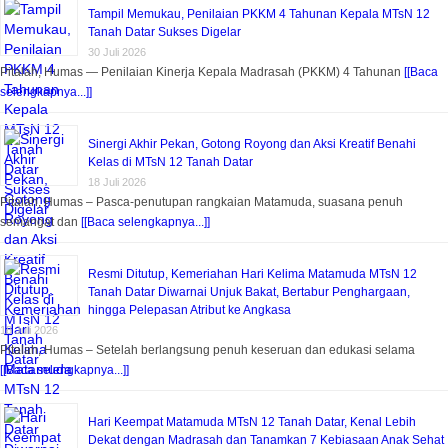
Tampil Memukau, Penilaian PKKM 4 Tahunan Kepala MTsN 12
Tanah Datar Sukses Digelar
30 Juli 2026
Pitalah, Humas — Penilaian Kinerja Kepala Madrasah (PKKM) 4 Tahunan
[[Baca
selengkapnya...]]
Sinergi Akhir Pekan, Gotong Royong dan Aksi Kreatif Benahi
Kelas di MTsN 12 Tanah Datar
18 Juli 2026
Pitalah, Humas – Pasca-penutupan rangkaian Matamuda, suasana penuh
semangat dan
[[Baca selengkapnya...]]
Resmi Ditutup, Kemeriahan Hari Kelima Matamuda MTsN 12
Tanah Datar Diwarnai Unjuk Bakat, Bertabur Penghargaan,
hingga Pelepasan Atribut ke Angkasa
18 Juli 2026
Pitalah, Humas – Setelah berlangsung penuh keseruan dan edukasi selama
[[Baca selengkapnya...]]
Hari Keempat Matamuda MTsN 12 Tanah Datar, Kenal Lebih
Dekat dengan Madrasah dan Tanamkan 7 Kebiasaan Anak Sehat