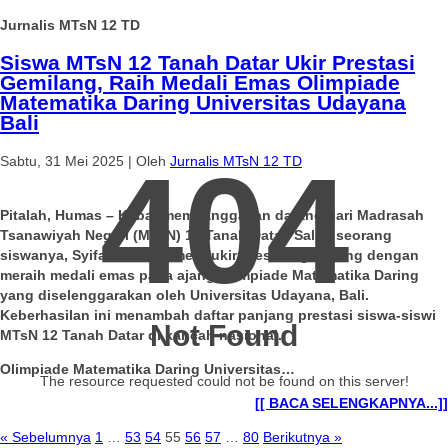
Jurnalis MTsN 12 TD
Siswa MTsN 12 Tanah Datar Ukir Prestasi
Gemilang, Raih Medali Emas Olimpiade
Matematika Daring Universitas Udayana
Bali
404
Sabtu, 31 Mei 2025
|
Oleh
Jurnalis MTsN 12 TD
Pitalah, Humas – Kabar membanggakan datang dari Madrasah
Tsanawiyah Negeri (MTsN) 12 Tanah Datar. Salah seorang
siswanya, Syifa, berhasil mengukir prestasi gemilang dengan
meraih medali emas pada ajang Olimpiade Matematika Daring
yang diselenggarakan oleh Universitas Udayana, Bali.
Keberhasilan ini menambah daftar panjang prestasi siswa-siswi
Not Found
MTsN 12 Tanah Datar di kancah nasional.
Olimpiade Matematika Daring Universitas…
The resource requested could not be found on this server!
[[ BACA SELENGKAPNYA...]]
« Sebelumnya
1
…
53
54
55
56
57
…
80
Berikutnya »