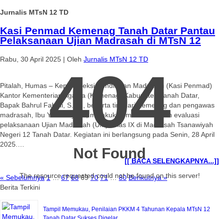
Jurnalis MTsN 12 TD
Kasi Penmad Kemenag Tanah Datar Pantau
Pelaksanaan Ujian Madrasah di MTsN 12
Rabu, 30 April 2025
|
Oleh
Jurnalis MTsN 12 TD
404
Pitalah, Humas – Kepala Seksi Pendidikan Madrasah (Kasi Penmad)
Kantor Kementerian Agama (Kemenag) Kabupaten Tanah Datar,
Bapak Bahrul Fahmi, S.AP., beserta tim dari Kemenag dan pengawas
madrasah, Ibu Yesi Afriyanti, melakukan monitoring dan evaluasi
pelaksanaan Ujian Madrasah (UM) kelas IX di Madrasah Tsanawiyah
Negeri 12 Tanah Datar. Kegiatan ini berlangsung pada Senin, 28 April
2025.…
Not Found
[[ BACA SELENGKAPNYA...]]
The resource requested could not be found on this server!
« Sebelumnya
1
…
67
68
69
70
71
…
80
Berikutnya »
Berita Terkini
Tampil Memukau, Penilaian PKKM 4 Tahunan Kepala MTsN 12
Tanah Datar Sukses Digelar