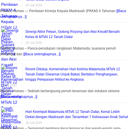
30 Juli 2026
Pitalah, Humas — Penilaian Kinerja Kepala Madrasah (PKKM) 4 Tahunan
[[Baca
selengkapnya...]]
Sinergi Akhir Pekan, Gotong Royong dan Aksi Kreatif Benahi
Kelas di MTsN 12 Tanah Datar
18 Juli 2026
Pitalah, Humas – Pasca-penutupan rangkaian Matamuda, suasana penuh
semangat dan
[[Baca selengkapnya...]]
Resmi Ditutup, Kemeriahan Hari Kelima Matamuda MTsN 12
Tanah Datar Diwarnai Unjuk Bakat, Bertabur Penghargaan,
hingga Pelepasan Atribut ke Angkasa
18 Juli 2026
Pitalah, Humas – Setelah berlangsung penuh keseruan dan edukasi selama
[[Baca selengkapnya...]]
Hari Keempat Matamuda MTsN 12 Tanah Datar, Kenal Lebih
Dekat dengan Madrasah dan Tanamkan 7 Kebiasaan Anak Sehat
18 Juli 2026
Pitalah, Humas – Semangat membara terus terpancar dari wajah-wajah ceria