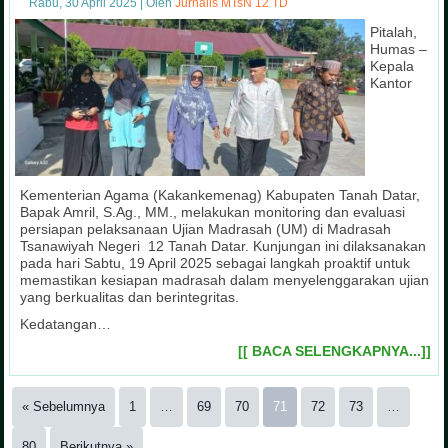
Rabu, 30 April 2025
|
Oleh
Jurnalis MTsN 12 TD
Pitalah,
Humas –
Kepala
Kantor
Kementerian Agama (Kakankemenag) Kabupaten Tanah Datar,
Bapak Amril, S.Ag., MM., melakukan monitoring dan evaluasi
persiapan pelaksanaan Ujian Madrasah (UM) di Madrasah
Tsanawiyah Negeri 12 Tanah Datar. Kunjungan ini dilaksanakan
pada hari Sabtu, 19 April 2025 sebagai langkah proaktif untuk
memastikan kesiapan madrasah dalam menyelenggarakan ujian
yang berkualitas dan berintegritas.
Kedatangan…
[[ BACA SELENGKAPNYA...]]
« Sebelumnya
1
…
69
70
71
72
73
…
80
Berikutnya »