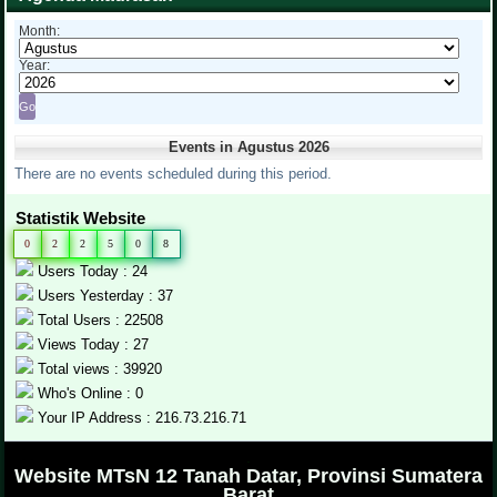
Month:
Year:
Events in Agustus 2026
There are no events scheduled during this period.
Statistik Website
0
2
2
5
0
8
Users Today : 24
Users Yesterday : 37
Total Users : 22508
Views Today : 27
Total views : 39920
Who's Online : 0
Your IP Address : 216.73.216.71
.
Website MTsN 12 Tanah Datar, Provinsi Sumatera
Barat