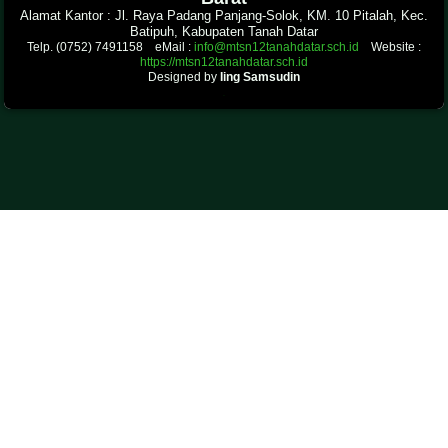
Alamat Kantor : Jl. Raya Padang Panjang-Solok, KM. 10 Pitalah, Kec.
Batipuh, Kabupaten Tanah Datar
Telp. (0752) 7491158 eMail :
info@mtsn12tanahdatar.sch.id
Website :
https://mtsn12tanahdatar.sch.id
Designed by
Iing Samsudin
.