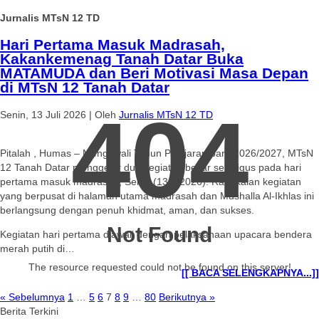
Jurnalis MTsN 12 TD
Hari Pertama Masuk Madrasah,
Kakankemenag Tanah Datar Buka
MATAMUDA dan Beri Motivasi Masa Depan
di MTsN 12 Tanah Datar
404
Senin, 13 Juli 2026
|
Oleh
Jurnalis MTsN 12 TD
Pitalah , Humas – Mengawali Tahun Pelajaran baru 2026/2027, MTsN
12 Tanah Datar menggelar dua kegiatan besar sekaligus pada hari
pertama masuk madrasah, Senin (13/7/2026). Rangkaian kegiatan
yang berpusat di halaman utama madrasah dan Mushalla Al-Ikhlas ini
berlangsung dengan penuh khidmat, aman, dan sukses.
Not Found
Kegiatan hari pertama diawali dengan pelaksanaan upacara bendera
merah putih di…
The resource requested could not be found on this server!
[[ BACA SELENGKAPNYA...]]
« Sebelumnya
1
…
5
6
7
8
9
…
80
Berikutnya »
Berita Terkini