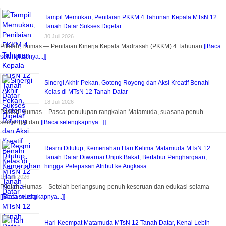
Tampil Memukau, Penilaian PKKM 4 Tahunan Kepala MTsN 12
Tanah Datar Sukses Digelar
30 Juli 2026
Pitalah, Humas — Penilaian Kinerja Kepala Madrasah (PKKM) 4 Tahunan
[[Baca
selengkapnya...]]
Sinergi Akhir Pekan, Gotong Royong dan Aksi Kreatif Benahi
Kelas di MTsN 12 Tanah Datar
18 Juli 2026
Pitalah, Humas – Pasca-penutupan rangkaian Matamuda, suasana penuh
semangat dan
[[Baca selengkapnya...]]
Resmi Ditutup, Kemeriahan Hari Kelima Matamuda MTsN 12
Tanah Datar Diwarnai Unjuk Bakat, Bertabur Penghargaan,
hingga Pelepasan Atribut ke Angkasa
18 Juli 2026
Pitalah, Humas – Setelah berlangsung penuh keseruan dan edukasi selama
[[Baca selengkapnya...]]
Hari Keempat Matamuda MTsN 12 Tanah Datar, Kenal Lebih