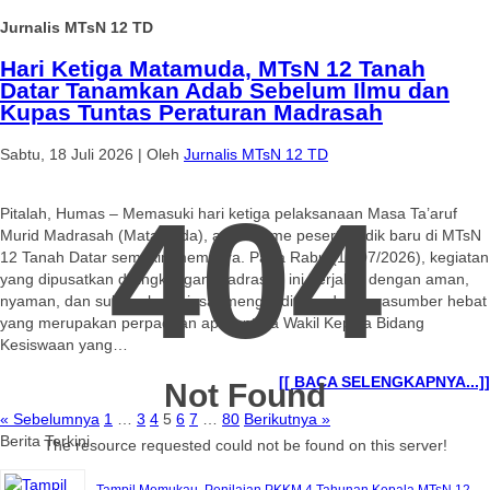
Jurnalis MTsN 12 TD
Hari Ketiga Matamuda, MTsN 12 Tanah
Datar Tanamkan Adab Sebelum Ilmu dan
Kupas Tuntas Peraturan Madrasah
Sabtu, 18 Juli 2026
|
Oleh
Jurnalis MTsN 12 TD
404
Pitalah, Humas – Memasuki hari ketiga pelaksanaan Masa Ta’aruf
Murid Madrasah (Matamuda), antusiasme peserta didik baru di MTsN
12 Tanah Datar semakin membara. Pada Rabu (14/07/2026), kegiatan
yang dipusatkan di lingkungan madrasah ini berjalan dengan aman,
nyaman, dan sukses luar biasa, menghadirkan dua narasumber hebat
yang merupakan perpaduan apik antara Wakil Kepala Bidang
Kesiswaan yang…
[[ BACA SELENGKAPNYA...]]
Not Found
« Sebelumnya
1
…
3
4
5
6
7
…
80
Berikutnya »
Berita Terkini
The resource requested could not be found on this server!
Tampil Memukau, Penilaian PKKM 4 Tahunan Kepala MTsN 12