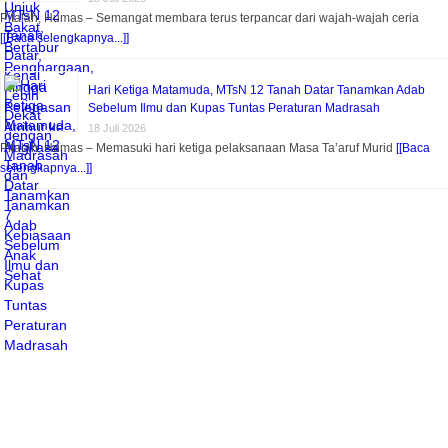
Pitalah, Humas – Semangat membara terus terpancar dari wajah-wajah ceria
[[Baca selengkapnya...]]
Hari Ketiga Matamuda, MTsN 12 Tanah Datar Tanamkan Adab
Sebelum Ilmu dan Kupas Tuntas Peraturan Madrasah
18 Juli 2026
Pitalah, Humas – Memasuki hari ketiga pelaksanaan Masa Ta’aruf Murid
[[Baca
selengkapnya...]]