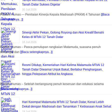
Tanah Datar Sukses Digelar
30 Juli 2026
Pitalah, Humas — Penilaian Kinerja Kepala Madrasah (PKKM) 4 Tahunan
[[Baca
selengkapnya...]]
Sinergi Akhir Pekan, Gotong Royong dan Aksi Kreatif Benahi
Kelas di MTsN 12 Tanah Datar
18 Juli 2026
Pitalah, Humas – Pasca-penutupan rangkaian Matamuda, suasana penuh
semangat dan
[[Baca selengkapnya...]]
Resmi Ditutup, Kemeriahan Hari Kelima Matamuda MTsN 12
Tanah Datar Diwarnai Unjuk Bakat, Bertabur Penghargaan,
hingga Pelepasan Atribut ke Angkasa
18 Juli 2026
Pitalah, Humas – Setelah berlangsung penuh keseruan dan edukasi selama
[[Baca selengkapnya...]]
Hari Keempat Matamuda MTsN 12 Tanah Datar, Kenal Lebih
Dekat dengan Madrasah dan Tanamkan 7 Kebiasaan Anak Sehat
18 Juli 2026