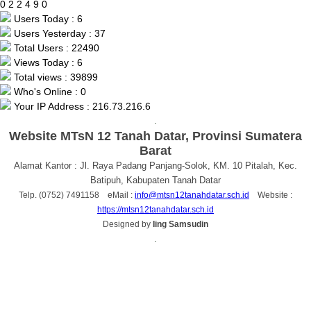
0
2
2
4
9
0
Users Today : 6
Users Yesterday : 37
Total Users : 22490
Views Today : 6
Total views : 39899
Who's Online : 0
Your IP Address : 216.73.216.6
.
Website MTsN 12 Tanah Datar, Provinsi Sumatera
Barat
Alamat Kantor : Jl. Raya Padang Panjang-Solok, KM. 10 Pitalah, Kec.
Batipuh, Kabupaten Tanah Datar
Telp. (0752) 7491158 eMail :
info@mtsn12tanahdatar.sch.id
Website :
https://mtsn12tanahdatar.sch.id
Designed by
Iing Samsudin
.