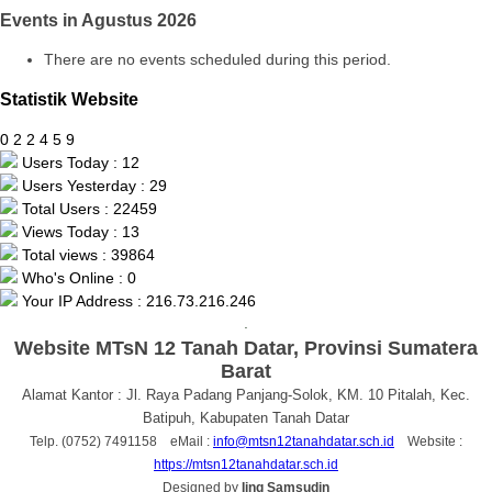
Events in Agustus 2026
There are no events scheduled during this period.
Statistik Website
0
2
2
4
5
9
Users Today : 12
Users Yesterday : 29
Total Users : 22459
Views Today : 13
Total views : 39864
Who's Online : 0
Your IP Address : 216.73.216.246
.
Website MTsN 12 Tanah Datar, Provinsi Sumatera
Barat
Alamat Kantor : Jl. Raya Padang Panjang-Solok, KM. 10 Pitalah, Kec.
Batipuh, Kabupaten Tanah Datar
Telp. (0752) 7491158 eMail :
info@mtsn12tanahdatar.sch.id
Website :
https://mtsn12tanahdatar.sch.id
Designed by
Iing Samsudin