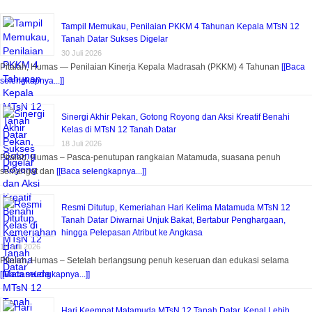
Tampil Memukau, Penilaian PKKM 4 Tahunan Kepala MTsN 12
Tanah Datar Sukses Digelar
30 Juli 2026
Pitalah, Humas — Penilaian Kinerja Kepala Madrasah (PKKM) 4 Tahunan
[[Baca
selengkapnya...]]
Sinergi Akhir Pekan, Gotong Royong dan Aksi Kreatif Benahi
Kelas di MTsN 12 Tanah Datar
18 Juli 2026
Pitalah, Humas – Pasca-penutupan rangkaian Matamuda, suasana penuh
semangat dan
[[Baca selengkapnya...]]
Resmi Ditutup, Kemeriahan Hari Kelima Matamuda MTsN 12
Tanah Datar Diwarnai Unjuk Bakat, Bertabur Penghargaan,
hingga Pelepasan Atribut ke Angkasa
18 Juli 2026
Pitalah, Humas – Setelah berlangsung penuh keseruan dan edukasi selama
[[Baca selengkapnya...]]
Hari Keempat Matamuda MTsN 12 Tanah Datar, Kenal Lebih