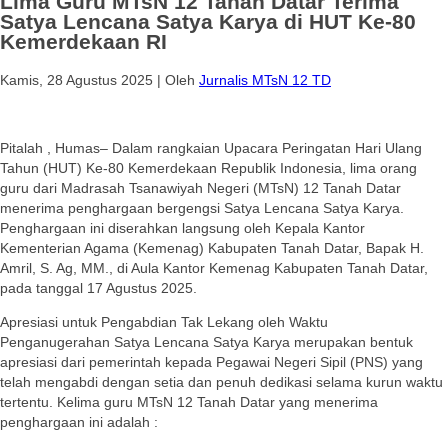
Lima Guru MTsN 12 Tanah Datar Terima
Satya Lencana Satya Karya di HUT Ke-80
Kemerdekaan RI
Kamis, 28 Agustus 2025
|
Oleh
Jurnalis MTsN 12 TD
Pitalah , Humas– Dalam rangkaian Upacara Peringatan Hari Ulang
Tahun (HUT) Ke-80 Kemerdekaan Republik Indonesia, lima orang
guru dari Madrasah Tsanawiyah Negeri (MTsN) 12 Tanah Datar
menerima penghargaan bergengsi Satya Lencana Satya Karya.
Penghargaan ini diserahkan langsung oleh Kepala Kantor
Kementerian Agama (Kemenag) Kabupaten Tanah Datar, Bapak H.
Amril, S. Ag, MM., di Aula Kantor Kemenag Kabupaten Tanah Datar,
pada tanggal 17 Agustus 2025.
Apresiasi untuk Pengabdian Tak Lekang oleh Waktu
Penganugerahan Satya Lencana Satya Karya merupakan bentuk
apresiasi dari pemerintah kepada Pegawai Negeri Sipil (PNS) yang
telah mengabdi dengan setia dan penuh dedikasi selama kurun waktu
tertentu. Kelima guru MTsN 12 Tanah Datar yang menerima
penghargaan ini adalah :