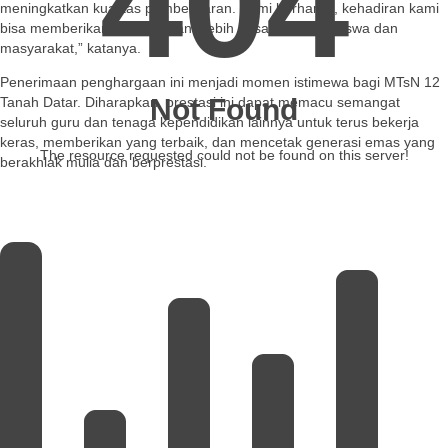
404
meningkatkan kualitas pembelajaran. Kami berharap, kehadiran kami
bisa memberikan manfaat yang lebih besar lagi bagi siswa dan
masyarakat,” katanya.
Penerimaan penghargaan ini menjadi momen istimewa bagi MTsN 12
Not Found
Tanah Datar. Diharapkan, prestasi ini dapat memacu semangat
seluruh guru dan tenaga kependidikan lainnya untuk terus bekerja
keras, memberikan yang terbaik, dan mencetak generasi emas yang
The resource requested could not be found on this server!
berakhlak mulia dan berprestasi.