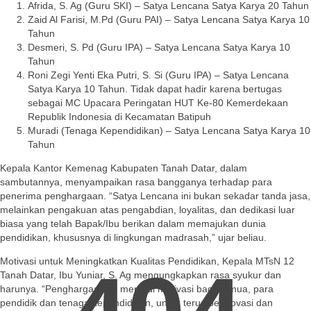
Afrida, S. Ag (Guru SKI) – Satya Lencana Satya Karya 20 Tahun
Zaid Al Farisi, M.Pd (Guru PAI) – Satya Lencana Satya Karya 10
Tahun
Desmeri, S. Pd (Guru IPA) – Satya Lencana Satya Karya 10
Tahun
Roni Zegi Yenti Eka Putri, S. Si (Guru IPA) – Satya Lencana
Satya Karya 10 Tahun. Tidak dapat hadir karena bertugas
sebagai MC Upacara Peringatan HUT Ke-80 Kemerdekaan
Republik Indonesia di Kecamatan Batipuh
Muradi (Tenaga Kependidikan) – Satya Lencana Satya Karya 10
Tahun
Kepala Kantor Kemenag Kabupaten Tanah Datar, dalam
sambutannya, menyampaikan rasa bangganya terhadap para
penerima penghargaan. “Satya Lencana ini bukan sekadar tanda jasa,
melainkan pengakuan atas pengabdian, loyalitas, dan dedikasi luar
biasa yang telah Bapak/Ibu berikan dalam memajukan dunia
pendidikan, khususnya di lingkungan madrasah,” ujar beliau.
Motivasi untuk Meningkatkan Kualitas Pendidikan, Kepala MTsN 12
Tanah Datar, Ibu Yuniar, S. Ag mengungkapkan rasa syukur dan
harunya. “Penghargaan ini menjadi motivasi bagi semua, para
pendidik dan tenaga kependidikan, untuk terus berinovasi dan