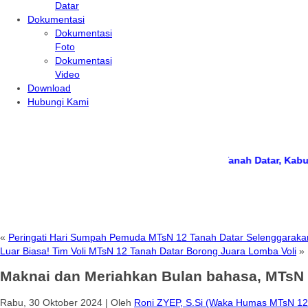
Datar
Dokumentasi
Dokumentasi
Foto
Dokumentasi
Video
Download
Hubungi Kami
 datang di
website resmi
MTs Negeri 12 Tanah Datar, Kabupaten Ta
«
Peringati Hari Sumpah Pemuda MTsN 12 Tanah Datar Selenggarak
Luar Biasa! Tim Voli MTsN 12 Tanah Datar Borong Juara Lomba Voli
»
Maknai dan Meriahkan Bulan bahasa, MTsN 1
Rabu, 30 Oktober 2024
|
Oleh
Roni ZYEP, S.Si (Waka Humas MTsN 12