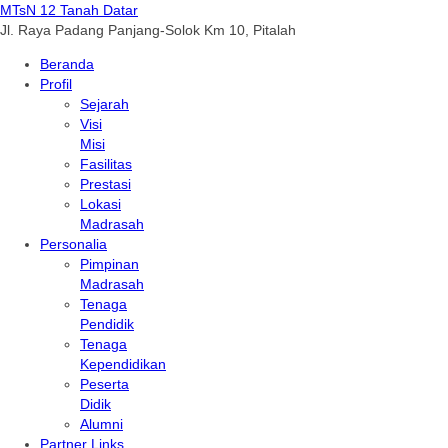
MTsN 12 Tanah Datar
Jl. Raya Padang Panjang-Solok Km 10, Pitalah
Beranda
Profil
Sejarah
Visi
Misi
Fasilitas
Prestasi
Lokasi
Madrasah
Personalia
Pimpinan
Madrasah
Tenaga
Pendidik
Tenaga
Kependidikan
Peserta
Didik
Alumni
Partner Links