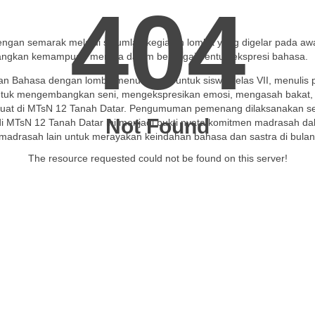
404
an semarak melalui sejumlah kegiatan lomba yang digelar pada awal b
bangkan kemampuan mereka dalam berbagai bentuk ekspresi bahasa.
 Bahasa dengan lomba menulis puisi untuk siswa kelas VII, menulis pos
untuk mengembangkan seni, mengekspresikan emosi, mengasah bakat, me
 kuat di MTsN 12 Tanah Datar. Pengumuman pemenang dilaksanakan s
Not Found
MTsN 12 Tanah Datar ini menjadi bukti nyata komitmen madrasah dala
-madrasah lain untuk merayakan keindahan bahasa dan sastra di bulan
The resource requested could not be found on this server!