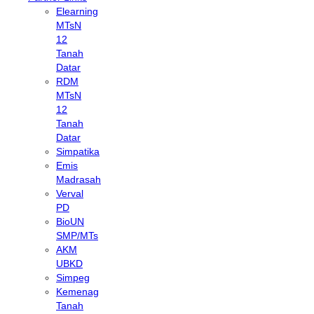
Elearning
MTsN
12
Tanah
Datar
RDM
MTsN
12
Tanah
Datar
Simpatika
Emis
Madrasah
Verval
PD
BioUN
SMP/MTs
AKM
UBKD
Simpeg
Kemenag
Tanah