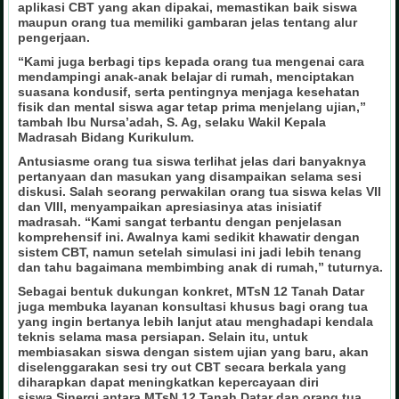
aplikasi CBT yang akan dipakai, memastikan baik siswa
maupun orang tua memiliki gambaran jelas tentang alur
pengerjaan.
“Kami juga berbagi tips kepada orang tua mengenai cara
mendampingi anak-anak belajar di rumah, menciptakan
suasana kondusif, serta pentingnya menjaga kesehatan
fisik dan mental siswa agar tetap prima menjelang ujian,”
tambah Ibu Nursa’adah, S. Ag, selaku Wakil Kepala
Madrasah Bidang Kurikulum.
Antusiasme orang tua siswa terlihat jelas dari banyaknya
pertanyaan dan masukan yang disampaikan selama sesi
diskusi. Salah seorang perwakilan orang tua siswa kelas VII
dan VIII, menyampaikan apresiasinya atas inisiatif
madrasah. “Kami sangat terbantu dengan penjelasan
komprehensif ini. Awalnya kami sedikit khawatir dengan
sistem CBT, namun setelah simulasi ini jadi lebih tenang
dan tahu bagaimana membimbing anak di rumah,” tuturnya.
Sebagai bentuk dukungan konkret, MTsN 12 Tanah Datar
juga membuka layanan konsultasi khusus bagi orang tua
yang ingin bertanya lebih lanjut atau menghadapi kendala
teknis selama masa persiapan. Selain itu, untuk
membiasakan siswa dengan sistem ujian yang baru, akan
diselenggarakan sesi try out CBT secara berkala yang
diharapkan dapat meningkatkan kepercayaan diri
siswa.
Sinergi antara MTsN 12 Tanah Datar dan orang tua