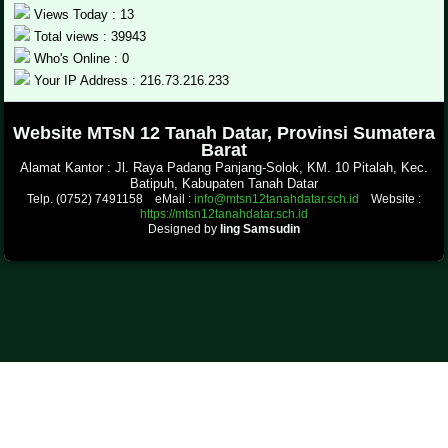
Views Today : 13
Total views : 39943
Who's Online : 0
Your IP Address : 216.73.216.233
.
Website MTsN 12 Tanah Datar, Provinsi Sumatera
Barat
Alamat Kantor : Jl. Raya Padang Panjang-Solok, KM. 10 Pitalah, Kec.
Batipuh, Kabupaten Tanah Datar
Telp. (0752) 7491158 eMail :
info@mtsn12tanahdatar.sch.id
Website :
https://mtsn12tanahdatar.sch.id
Designed by
Iing Samsudin
.