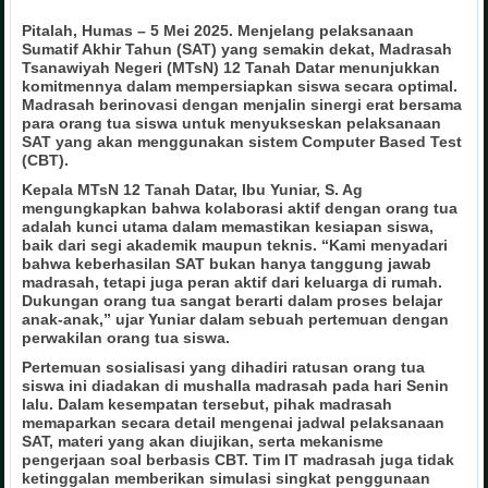
Pitalah, Humas – 5 Mei 2025. Menjelang pelaksanaan
Sumatif Akhir Tahun (SAT) yang semakin dekat, Madrasah
Tsanawiyah Negeri (MTsN) 12 Tanah Datar menunjukkan
komitmennya dalam mempersiapkan siswa secara optimal.
Madrasah berinovasi dengan menjalin sinergi erat bersama
para orang tua siswa untuk menyukseskan pelaksanaan
SAT yang akan menggunakan sistem Computer Based Test
(CBT).
Kepala MTsN 12 Tanah Datar, Ibu Yuniar, S. Ag
mengungkapkan bahwa kolaborasi aktif dengan orang tua
adalah kunci utama dalam memastikan kesiapan siswa,
baik dari segi akademik maupun teknis. “Kami menyadari
bahwa keberhasilan SAT bukan hanya tanggung jawab
madrasah, tetapi juga peran aktif dari keluarga di rumah.
Dukungan orang tua sangat berarti dalam proses belajar
anak-anak,” ujar Yuniar dalam sebuah pertemuan dengan
perwakilan orang tua siswa.
Pertemuan sosialisasi yang dihadiri ratusan orang tua
siswa ini diadakan di mushalla madrasah pada hari Senin
lalu. Dalam kesempatan tersebut, pihak madrasah
memaparkan secara detail mengenai jadwal pelaksanaan
SAT, materi yang akan diujikan, serta mekanisme
pengerjaan soal berbasis CBT. Tim IT madrasah juga tidak
ketinggalan memberikan simulasi singkat penggunaan