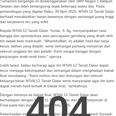
Turnamen bergengsi ini diselenggarakan oleh SMP Negeri 1 Batipuh
Selatan dan telah berlangsung sejak beberapa waktu lalu. Pada
pertandingan yang digelar Rabu, 30 April 2025, MTsN 12 Tanah Datar
berhasil menaklukkan lawan-lawannya dengan semangat juang tinggi
dan kerjasama tim yang solid.
Kepala MTsN 12 Tanah Datar, Yuniar, S. Ag, menyampaikan rasa
bangga dan apresiasinya atas pencapaian gemilang yang diraih oleh
tim sepak bola madrasah. “Alhamdulillah, ini adalah hasil dari kerja
keras, latihan yang disiplin, serta semangat pantang menyerah dari
seluruh anggota tim dan pelatih. Kami sangat bangga dengan
perjuangan anak-anak kami,” ujarnya.
Lebih lanjut, beliau berharap agar tim MTsN 12 Tanah Datar dapat
terus menjaga kekompakan dan semangat dalam menghadapi babak
final mendatang. “Kami mohon doa dan dukungan dari seluruh
keluarga besar MTsN 12 Tanah Datar serta masyarakat agar tim kami
dapat meraih hasil terbaik di babak final,” tambahnya.
404
Dengan lolosnya ke babak final, MTsN 12 Tanah Datar akan
berhadapan dengan MTsN 11 Tanah Datar dan PPTI Istiqomah di
Final pada hari Jum’at, tanggal 2 Mei 2025.
Keberhasilan ini tentu tidak luput dari bimbingan para coach Suryadi,