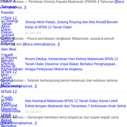
Pitalah, Humas — Penilaian Kinerja Kepala Madrasah (PKKM) 4 Tahunan
[[Baca
selengkapnya...]]
Sinergi Akhir Pekan, Gotong Royong dan Aksi Kreatif Benahi
Kelas di MTsN 12 Tanah Datar
18 Juli 2026
Pitalah, Humas – Pasca-penutupan rangkaian Matamuda, suasana penuh
semangat dan
[[Baca selengkapnya...]]
Resmi Ditutup, Kemeriahan Hari Kelima Matamuda MTsN 12
Tanah Datar Diwarnai Unjuk Bakat, Bertabur Penghargaan,
hingga Pelepasan Atribut ke Angkasa
18 Juli 2026
Pitalah, Humas – Setelah berlangsung penuh keseruan dan edukasi selama
[[Baca selengkapnya...]]
Hari Keempat Matamuda MTsN 12 Tanah Datar, Kenal Lebih
Dekat dengan Madrasah dan Tanamkan 7 Kebiasaan Anak Sehat
18 Juli 2026
Pitalah, Humas – Semangat membara terus terpancar dari wajah-wajah ceria
[[Baca selengkapnya...]]