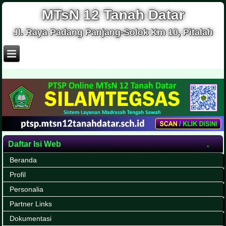
MTsN 12 Tanah Datar
Jl. Raya Padang Panjang-Solok Km 10, Pitalah
Daftar Isi Web
Beranda
Profil
Personalia
Partner Links
Dokumentasi