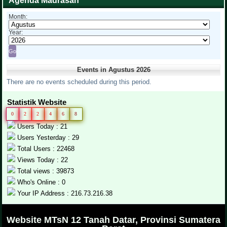
Agenda Madrasah
Month:
Year:
Events in Agustus 2026
There are no events scheduled during this period.
Statistik Website
0
2
2
4
6
8
Users Today : 21
Users Yesterday : 29
Total Users : 22468
Views Today : 22
Total views : 39873
Who's Online : 0
Your IP Address : 216.73.216.38
.
Website MTsN 12 Tanah Datar, Provinsi Sumatera