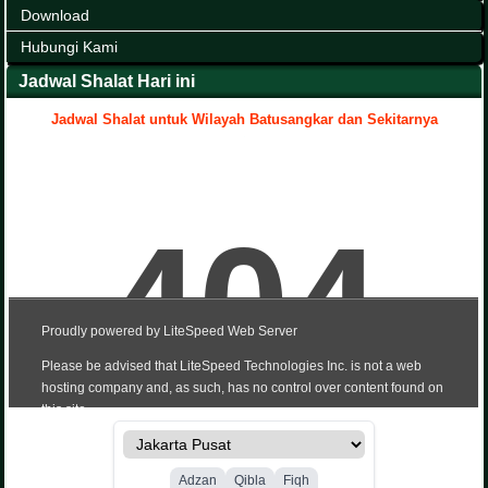
Download
Hubungi Kami
Jadwal Shalat Hari ini
Jadwal Shalat untuk Wilayah Batusangkar dan Sekitarnya
.