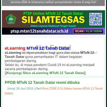
peserta didik di antaranya adalah penyambutan siswa di pagi hari
404
Not Found
eLearning
MTsN 12 Tanah Datar
The resource requested could not be found on this server!
eLearning
ini diperuntukkan bagi guru dan siswa
MTsN 12
Tanah Datar
guna pemanfaatan IT dalam kegiatan
pembelajaran daring.
Selain itu, di masa pandemi Covid-19 ini eLearning menjadi
sarana pembelajaran daring.
[[
Kunjungi Situs eLearning MTsN 12 Tanah Datar
]]
Ekstrakurikuler Tahfizh Al-Qur'an
Masa Ta'aruf Siswa Madrasah 
Juara I Sepak Bola OSIM Cup MTsN
Kegiatan OSIM Cup MTsN 12 T
Kegiatan Pramuka MTsN 12 Ta
Upacara Bendera Hari Seni
Penilaian Lomba Sekolah 
Gotong Royong di Masya
PPDB MTsN 12 Tanah Datar resmi dibuka
Tahfizh Al-Qur'an merupakan salah satu kegiatan ekstrakurikuler unggulan
Masa Ta'aruf Siswa Madrasah (Matsama) di MTsN 12 Tanah Datar menghadirk
Kegiatan OSIM Cup MTsN 12 Tanah Datar sebagai wujud partisipasi pes
Kegiatan gotong royong di lingkungan masyarakat sebagai wujud kepedu
Kegiatan Penilaian Lomba Sekolah Sehat (LSS) MTsN 12 Tanah Datar den
Ekstrakurikuler Pramuka juga menjadi wadah dalam membina mental p
Pelaksanaan upacara bendera setiap hari Senin pagi, dilaksanak
MTsN 12 Tanah Datar meraih Juara I Sepak Bola pada kegiatan 
MTsN 12 Tanah Datar
guna pembinaan kedisiplinan
Jumat, 28 Juni 2024
|
Oleh
Roni ZYEP, S.Si (Waka Humas MTsN 12 Tanah
Datar)