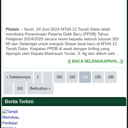
Pitalah
– Senin, 24 Juni 2024 MTsN 12 Tanah Datar telah
membuka Penerimaan Peserta Didik Baru (PPDB) Tahun
Pelajaran 2024/2025 secara resmi kepada seluruh lulusan SD/
MI dan Sederajat untuk menjadi Siswa/ siswi baru di MTsN 12
Tanah Datar. Kegiatan PPDB di awali dengan brifing yang
dipimpin oleh Kepala Madrasah Yuniar, S. Ag dan diikuti oleh…
[[ BACA SELENGKAPNYA...]]
« Sebelumnya
1
…
192
193
194
195
196
…
241
Berikutnya »
Berita Terkini