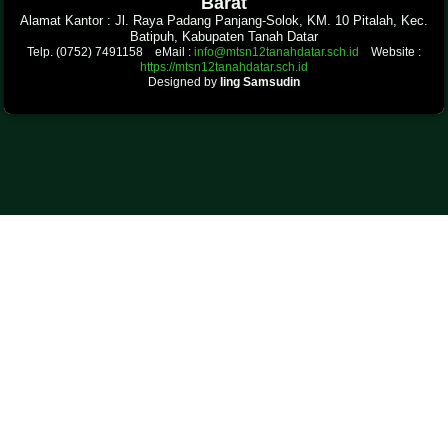
Barat
Alamat Kantor : Jl. Raya Padang Panjang-Solok, KM. 10 Pitalah, Kec.
Batipuh, Kabupaten Tanah Datar
Telp. (0752) 7491158 eMail :
info@mtsn12tanahdatar.sch.id
Website :
https://mtsn12tanahdatar.sch.id
Designed by
Iing Samsudin
.