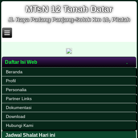
MTsN 12 Tanah Datar
Jl. Raya Padang Panjang-Solok Km 10, Pitalah
Daftar Isi Web
Beranda
Profil
Personalia
Partner Links
Dokumentasi
Download
Hubungi Kami
Jadwal Shalat Hari ini