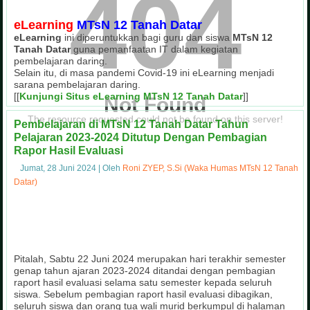
404
eLearning
MTsN 12 Tanah Datar
eLearning
ini diperuntukkan bagi guru dan siswa
MTsN 12
Tanah Datar
guna pemanfaatan IT dalam kegiatan
pembelajaran daring.
Selain itu, di masa pandemi Covid-19 ini eLearning menjadi
sarana pembelajaran daring.
[[
Kunjungi Situs eLearning MTsN 12 Tanah Datar
]]
Not Found
The resource requested could not be found on this server!
Pembelajaran di MTsN 12 Tanah Datar Tahun
Pelajaran 2023-2024 Ditutup Dengan Pembagian
Rapor Hasil Evaluasi
Ekstrakurikuler Tahfizh Al-Qur'an
Masa Ta'aruf Siswa Madrasah 
Juara I Sepak Bola OSIM Cup MTsN
Kegiatan OSIM Cup MTsN 12 T
Kegiatan Pramuka MTsN 12 Ta
Upacara Bendera Hari Seni
Penilaian Lomba Sekolah 
Gotong Royong di Masya
Jumat, 28 Juni 2024
|
Oleh
Roni ZYEP, S.Si (Waka Humas MTsN 12 Tanah
Datar)
Tahfizh Al-Qur'an merupakan salah satu kegiatan ekstrakurikuler unggulan
Masa Ta'aruf Siswa Madrasah (Matsama) di MTsN 12 Tanah Datar menghadirk
Kegiatan OSIM Cup MTsN 12 Tanah Datar sebagai wujud partisipasi pes
Kegiatan gotong royong di lingkungan masyarakat sebagai wujud kepedu
Kegiatan Penilaian Lomba Sekolah Sehat (LSS) MTsN 12 Tanah Datar den
Ekstrakurikuler Pramuka juga menjadi wadah dalam membina mental p
Pelaksanaan upacara bendera setiap hari Senin pagi, dilaksanak
MTsN 12 Tanah Datar meraih Juara I Sepak Bola pada kegiatan 
MTsN 12 Tanah Datar
guna pembinaan kedisiplinan
Pitalah, Sabtu 22 Juni 2024 merupakan hari terakhir semester
genap tahun ajaran 2023-2024 ditandai dengan pembagian
raport hasil evaluasi selama satu semester kepada seluruh
siswa. Sebelum pembagian raport hasil evaluasi dibagikan,
seluruh siswa dan orang tua wali murid berkumpul di halaman