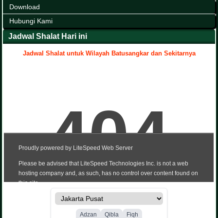
Download
Hubungi Kami
Jadwal Shalat Hari ini
Jadwal Shalat untuk Wilayah Batusangkar dan Sekitarnya
.