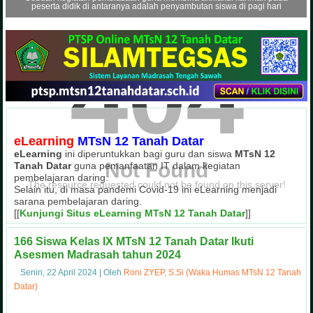
peserta didik di antaranya adalah penyambutan siswa di pagi hari
404
eLearning
MTsN 12 Tanah Datar
eLearning
ini diperuntukkan bagi guru dan siswa
MTsN 12
Not Found
Tanah Datar
guna pemanfaatan IT dalam kegiatan
pembelajaran daring.
The resource requested could not be found on this server!
Selain itu, di masa pandemi Covid-19 ini eLearning menjadi
sarana pembelajaran daring.
[[
Kunjungi Situs eLearning MTsN 12 Tanah Datar
]]
Ekstrakurikuler Tahfizh Al-Qur'an
Masa Ta'aruf Siswa Madrasah 
Juara I Sepak Bola OSIM Cup MTsN
Kegiatan OSIM Cup MTsN 12 T
Kegiatan Pramuka MTsN 12 Ta
Upacara Bendera Hari Seni
Penilaian Lomba Sekolah 
Gotong Royong di Masya
166 Siswa Kelas IX MTsN 12 Tanah Datar Ikuti
Tahfizh Al-Qur'an merupakan salah satu kegiatan ekstrakurikuler unggulan
Masa Ta'aruf Siswa Madrasah (Matsama) di MTsN 12 Tanah Datar menghadirk
Kegiatan OSIM Cup MTsN 12 Tanah Datar sebagai wujud partisipasi pes
Kegiatan gotong royong di lingkungan masyarakat sebagai wujud kepedu
Kegiatan Penilaian Lomba Sekolah Sehat (LSS) MTsN 12 Tanah Datar den
Ekstrakurikuler Pramuka juga menjadi wadah dalam membina mental p
Pelaksanaan upacara bendera setiap hari Senin pagi, dilaksanak
MTsN 12 Tanah Datar meraih Juara I Sepak Bola pada kegiatan 
MTsN 12 Tanah Datar
guna pembinaan kedisiplinan
Asesmen Madrasah tahun 2024
Senin, 22 April 2024
|
Oleh
Roni ZYEP, S.Si (Waka Humas MTsN 12 Tanah
Datar)