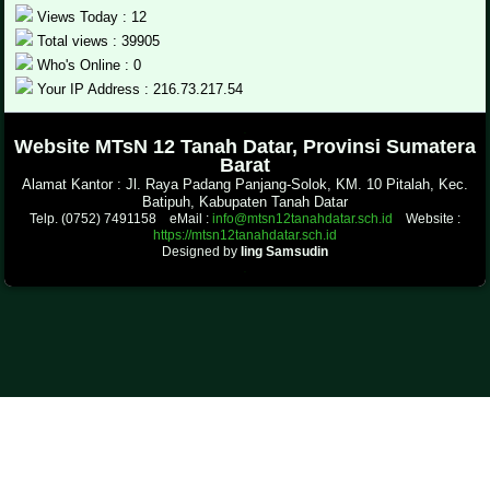
Views Today : 12
Total views : 39905
Who's Online : 0
Your IP Address : 216.73.217.54
.
Website MTsN 12 Tanah Datar, Provinsi Sumatera
Barat
Alamat Kantor : Jl. Raya Padang Panjang-Solok, KM. 10 Pitalah, Kec.
Batipuh, Kabupaten Tanah Datar
Telp. (0752) 7491158 eMail :
info@mtsn12tanahdatar.sch.id
Website :
https://mtsn12tanahdatar.sch.id
Designed by
Iing Samsudin
.