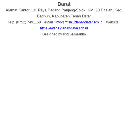
Barat
Alamat Kantor : Jl. Raya Padang Panjang-Solok, KM. 10 Pitalah, Kec.
Batipuh, Kabupaten Tanah Datar
Telp. (0752) 7491158 eMail :
info@mtsn12tanahdatar.sch.id
Website :
https://mtsn12tanahdatar.sch.id
Designed by
Iing Samsudin
.