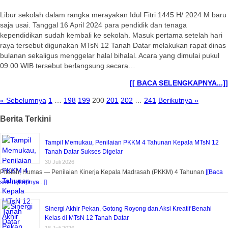
Libur sekolah dalam rangka merayakan Idul Fitri 1445 H/ 2024 M baru
saja usai. Tanggal 16 April 2024 para pendidik dan tenaga
kependidikan sudah kembali ke sekolah. Masuk pertama setelah hari
raya tersebut digunakan MTsN 12 Tanah Datar melakukan rapat dinas
bulanan sekaligus menggelar halal bihalal. Acara yang dimulai pukul
09.00 WIB tersebut berlangsung secara…
[[ BACA SELENGKAPNYA...]]
« Sebelumnya
1
…
198
199
200
201
202
…
241
Berikutnya »
Berita Terkini
Tampil Memukau, Penilaian PKKM 4 Tahunan Kepala MTsN 12
Tanah Datar Sukses Digelar
30 Juli 2026
Pitalah, Humas — Penilaian Kinerja Kepala Madrasah (PKKM) 4 Tahunan
[[Baca
selengkapnya...]]
Sinergi Akhir Pekan, Gotong Royong dan Aksi Kreatif Benahi
Kelas di MTsN 12 Tanah Datar