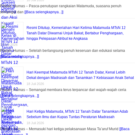
18 Juli 2026
Pitalah, Humas – Pasca-penutupan rangkaian Matamuda, suasana penuh
semangat dan
[[Baca selengkapnya...]]
Resmi Ditutup, Kemeriahan Hari Kelima Matamuda MTsN 12
Tanah Datar Diwarnai Unjuk Bakat, Bertabur Penghargaan,
hingga Pelepasan Atribut ke Angkasa
18 Juli 2026
Pitalah, Humas – Setelah berlangsung penuh keseruan dan edukasi selama
[[Baca selengkapnya...]]
Hari Keempat Matamuda MTsN 12 Tanah Datar, Kenal Lebih
Dekat dengan Madrasah dan Tanamkan 7 Kebiasaan Anak Sehat
18 Juli 2026
Pitalah, Humas – Semangat membara terus terpancar dari wajah-wajah ceria
[[Baca selengkapnya...]]
Hari Ketiga Matamuda, MTsN 12 Tanah Datar Tanamkan Adab
Sebelum Ilmu dan Kupas Tuntas Peraturan Madrasah
18 Juli 2026
Pitalah, Humas – Memasuki hari ketiga pelaksanaan Masa Ta’aruf Murid
[[Baca