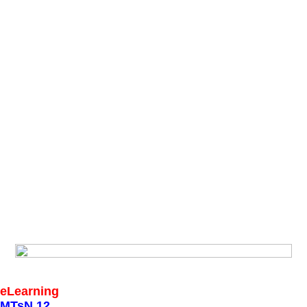
eLearning
MTsN 12