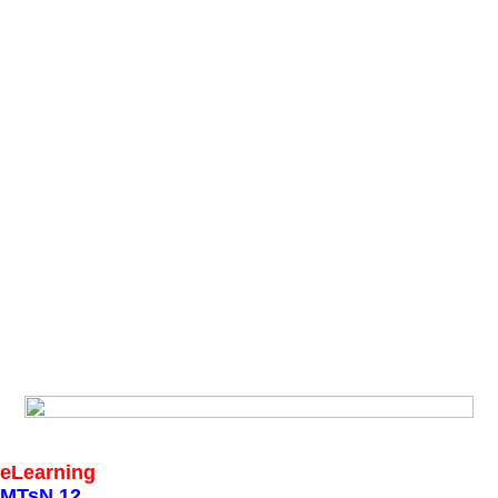
eLearning
MTsN 12