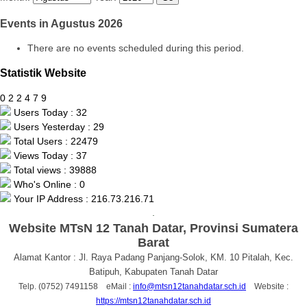
Events in Agustus 2026
There are no events scheduled during this period.
Statistik Website
0
2
2
4
7
9
Users Today : 32
Users Yesterday : 29
Total Users : 22479
Views Today : 37
Total views : 39888
Who's Online : 0
Your IP Address : 216.73.216.71
.
Website MTsN 12 Tanah Datar, Provinsi Sumatera
Barat
Alamat Kantor : Jl. Raya Padang Panjang-Solok, KM. 10 Pitalah, Kec.
Batipuh, Kabupaten Tanah Datar
Telp. (0752) 7491158 eMail :
info@mtsn12tanahdatar.sch.id
Website :
https://mtsn12tanahdatar.sch.id