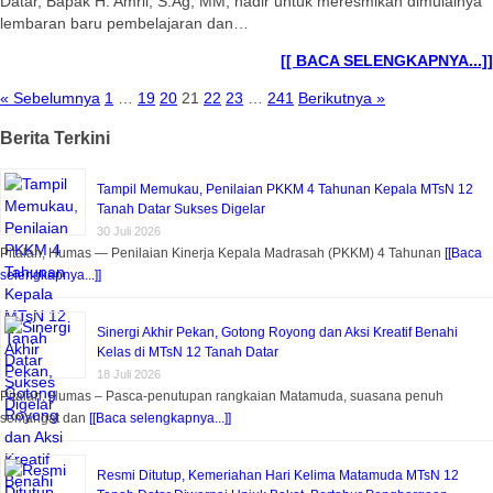
Datar, Bapak H. Amril, S.Ag, MM, hadir untuk meresmikan dimulainya
lembaran baru pembelajaran dan…
[[ BACA SELENGKAPNYA...]]
« Sebelumnya
1
…
19
20
21
22
23
…
241
Berikutnya »
Berita Terkini
Tampil Memukau, Penilaian PKKM 4 Tahunan Kepala MTsN 12
Tanah Datar Sukses Digelar
30 Juli 2026
Pitalah, Humas — Penilaian Kinerja Kepala Madrasah (PKKM) 4 Tahunan
[[Baca
selengkapnya...]]
Sinergi Akhir Pekan, Gotong Royong dan Aksi Kreatif Benahi
Kelas di MTsN 12 Tanah Datar
18 Juli 2026
Pitalah, Humas – Pasca-penutupan rangkaian Matamuda, suasana penuh
semangat dan
[[Baca selengkapnya...]]
Resmi Ditutup, Kemeriahan Hari Kelima Matamuda MTsN 12