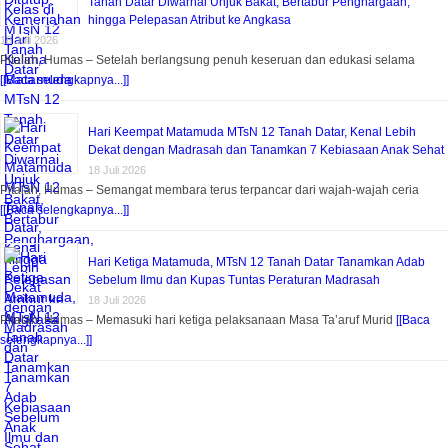
Tanah Datar Diwarnai Unjuk Bakat, Bertabur Penghargaan,
hingga Pelepasan Atribut ke Angkasa
18 Juli 2026
Pitalah, Humas – Setelah berlangsung penuh keseruan dan edukasi selama
[[Baca selengkapnya...]]
Hari Keempat Matamuda MTsN 12 Tanah Datar, Kenal Lebih
Dekat dengan Madrasah dan Tanamkan 7 Kebiasaan Anak Sehat
18 Juli 2026
Pitalah, Humas – Semangat membara terus terpancar dari wajah-wajah ceria
[[Baca selengkapnya...]]
Hari Ketiga Matamuda, MTsN 12 Tanah Datar Tanamkan Adab
Sebelum Ilmu dan Kupas Tuntas Peraturan Madrasah
18 Juli 2026
Pitalah, Humas – Memasuki hari ketiga pelaksanaan Masa Ta’aruf Murid
[[Baca
selengkapnya...]]